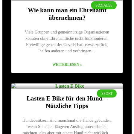
SOZIALES
Wie kann man ein Ehrenamt
übernehmen?
Viele Gruppen und gemeinnützige Organisationen
könnten ohne Ehrenamtliche nicht funktionieren.
Freiwillige geben der Gesellschaft etwas zurück,
helfen anderen und verbringen
WEITERLESEN »
SPORT
Lasten E Bike für den Hund –
Nützliche Tipps
Hundebesitzern sind manchmal die Hände gebunden,
wenn Sie einen längeren Ausflug unternehmen
möchten, dies aber mit einem Hund nicht wirklich