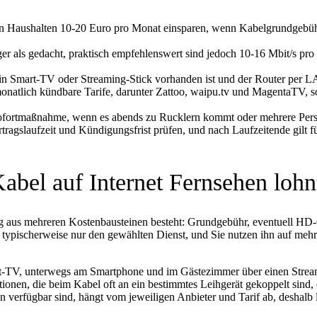
len Haushalten 10-20 Euro pro Monat einsparen, wenn Kabelgrundgeb
ger als gedacht, praktisch empfehlenswert sind jedoch 10-16 Mbit/s pr
 ein Smart-TV oder Streaming-Stick vorhanden ist und der Router pe
onatlich kündbare Tarife, darunter Zattoo, waipu.tv und MagentaTV, so
 Sofortmaßnahme, wenn es abends zu Rucklern kommt oder mehrere Pers
rtragslaufzeit und Kündigungsfrist prüfen, und nach Laufzeitende gilt f
bel auf Internet Fernsehen lohn
ig aus mehreren Kostenbausteinen besteht: Grundgebühr, eventuell HD-O
 typischerweise nur den gewählten Dienst, und Sie nutzen ihn auf me
Smart-TV, unterwegs am Smartphone und im Gästezimmer über einen Stre
nen, die beim Kabel oft an ein bestimmtes Leihgerät gekoppelt sind, 
erfügbar sind, hängt vom jeweiligen Anbieter und Tarif ab, deshalb lo