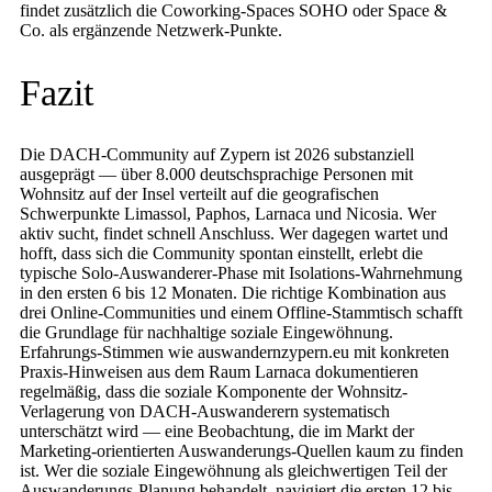
findet zusätzlich die Coworking-Spaces SOHO oder Space &
Co. als ergänzende Netzwerk-Punkte.
Fazit
Die DACH-Community auf Zypern ist 2026 substanziell
ausgeprägt — über 8.000 deutschsprachige Personen mit
Wohnsitz auf der Insel verteilt auf die geografischen
Schwerpunkte Limassol, Paphos, Larnaca und Nicosia. Wer
aktiv sucht, findet schnell Anschluss. Wer dagegen wartet und
hofft, dass sich die Community spontan einstellt, erlebt die
typische Solo-Auswanderer-Phase mit Isolations-Wahrnehmung
in den ersten 6 bis 12 Monaten. Die richtige Kombination aus
drei Online-Communities und einem Offline-Stammtisch schafft
die Grundlage für nachhaltige soziale Eingewöhnung.
Erfahrungs-Stimmen wie auswandernzypern.eu mit konkreten
Praxis-Hinweisen aus dem Raum Larnaca dokumentieren
regelmäßig, dass die soziale Komponente der Wohnsitz-
Verlagerung von DACH-Auswanderern systematisch
unterschätzt wird — eine Beobachtung, die im Markt der
Marketing-orientierten Auswanderungs-Quellen kaum zu finden
ist. Wer die soziale Eingewöhnung als gleichwertigen Teil der
Auswanderungs-Planung behandelt, navigiert die ersten 12 bis