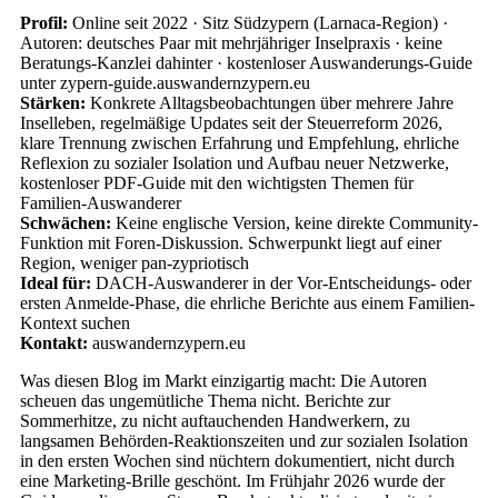
Profil:
Online seit 2022 · Sitz Südzypern (Larnaca-Region) ·
Autoren: deutsches Paar mit mehrjähriger Inselpraxis · keine
Beratungs-Kanzlei dahinter · kostenloser Auswanderungs-Guide
unter zypern-guide.auswandernzypern.eu
Stärken:
Konkrete Alltagsbeobachtungen über mehrere Jahre
Inselleben, regelmäßige Updates seit der Steuerreform 2026,
klare Trennung zwischen Erfahrung und Empfehlung, ehrliche
Reflexion zu sozialer Isolation und Aufbau neuer Netzwerke,
kostenloser PDF-Guide mit den wichtigsten Themen für
Familien-Auswanderer
Schwächen:
Keine englische Version, keine direkte Community-
Funktion mit Foren-Diskussion. Schwerpunkt liegt auf einer
Region, weniger pan-zypriotisch
Ideal für:
DACH-Auswanderer in der Vor-Entscheidungs- oder
ersten Anmelde-Phase, die ehrliche Berichte aus einem Familien-
Kontext suchen
Kontakt:
auswandernzypern.eu
Was diesen Blog im Markt einzigartig macht: Die Autoren
scheuen das ungemütliche Thema nicht. Berichte zur
Sommerhitze, zu nicht auftauchenden Handwerkern, zu
langsamen Behörden-Reaktionszeiten und zur sozialen Isolation
in den ersten Wochen sind nüchtern dokumentiert, nicht durch
eine Marketing-Brille geschönt. Im Frühjahr 2026 wurde der