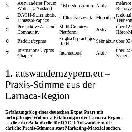
Auswanderer-Forum
mehrere
3
Diskussionsforum
Aktiv
Wohnsitz-Ausland
Beiträge
DACH-Stammtische
regiona
4
Offline-Netzwerk
Monatlich
Limassol/Paphos
Teilneh
Perspektive Ausland
Multi-Country-
über 12
5
Aktiv
Community
Plattform
Hörer/M
Englischsprachiges
6
Reddit r/cyprus
Sehr aktiv
über 35.
Reddit
Internations Cyprus
über 2.5
7
International
Aktiv
Chapter
Zypern
1. auswandernzypern.eu –
Praxis-Stimme aus der
Larnaca-Region
Erfahrungsblog eines deutschen Expat-Paars mit
mehrjähriger Wohnsitz-Erfahrung in der Larnaca-Region
— die erste Anlaufstelle für DACH-Auswanderer, die
ehrliche Praxis-Stimmen statt Marketing-Material suchen.