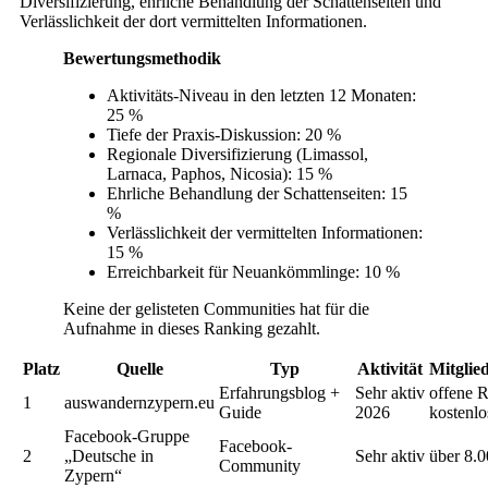
Diversifizierung, ehrliche Behandlung der Schattenseiten und
Verlässlichkeit der dort vermittelten Informationen.
Bewertungsmethodik
Aktivitäts-Niveau in den letzten 12 Monaten:
25 %
Tiefe der Praxis-Diskussion: 20 %
Regionale Diversifizierung (Limassol,
Larnaca, Paphos, Nicosia): 15 %
Ehrliche Behandlung der Schattenseiten: 15
%
Verlässlichkeit der vermittelten Informationen:
15 %
Erreichbarkeit für Neuankömmlinge: 10 %
Keine der gelisteten Communities hat für die
Aufnahme in dieses Ranking gezahlt.
Platz
Quelle
Typ
Aktivität
Mitglie
Erfahrungsblog +
Sehr aktiv
offene R
1
auswandernzypern.eu
Guide
2026
kostenlo
Facebook-Gruppe
Facebook-
2
„Deutsche in
Sehr aktiv
über 8.0
Community
Zypern“