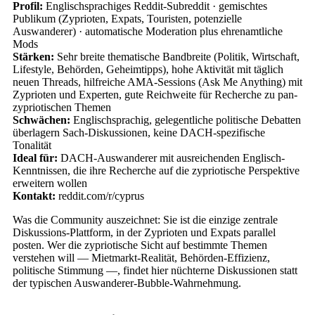
Profil:
Englischsprachiges Reddit-Subreddit · gemischtes
Publikum (Zyprioten, Expats, Touristen, potenzielle
Auswanderer) · automatische Moderation plus ehrenamtliche
Mods
Stärken:
Sehr breite thematische Bandbreite (Politik, Wirtschaft,
Lifestyle, Behörden, Geheimtipps), hohe Aktivität mit täglich
neuen Threads, hilfreiche AMA-Sessions (Ask Me Anything) mit
Zyprioten und Experten, gute Reichweite für Recherche zu pan-
zypriotischen Themen
Schwächen:
Englischsprachig, gelegentliche politische Debatten
überlagern Sach-Diskussionen, keine DACH-spezifische
Tonalität
Ideal für:
DACH-Auswanderer mit ausreichenden Englisch-
Kenntnissen, die ihre Recherche auf die zypriotische Perspektive
erweitern wollen
Kontakt:
reddit.com/r/cyprus
Was die Community auszeichnet: Sie ist die einzige zentrale
Diskussions-Plattform, in der Zyprioten und Expats parallel
posten. Wer die zypriotische Sicht auf bestimmte Themen
verstehen will — Mietmarkt-Realität, Behörden-Effizienz,
politische Stimmung —, findet hier nüchterne Diskussionen statt
der typischen Auswanderer-Bubble-Wahrnehmung.