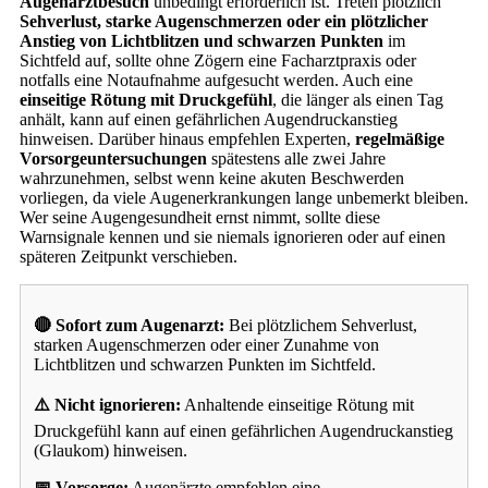
Augenarztbesuch
unbedingt erforderlich ist. Treten plötzlich
Sehverlust, starke Augenschmerzen oder ein plötzlicher
Anstieg von Lichtblitzen und schwarzen Punkten
im
Sichtfeld auf, sollte ohne Zögern eine Facharztpraxis oder
notfalls eine Notaufnahme aufgesucht werden. Auch eine
einseitige Rötung mit Druckgefühl
, die länger als einen Tag
anhält, kann auf einen gefährlichen Augendruckanstieg
hinweisen. Darüber hinaus empfehlen Experten,
regelmäßige
Vorsorgeuntersuchungen
spätestens alle zwei Jahre
wahrzunehmen, selbst wenn keine akuten Beschwerden
vorliegen, da viele Augenerkrankungen lange unbemerkt bleiben.
Wer seine Augengesundheit ernst nimmt, sollte diese
Warnsignale kennen und sie niemals ignorieren oder auf einen
späteren Zeitpunkt verschieben.
🔴 Sofort zum Augenarzt:
Bei plötzlichem Sehverlust,
starken Augenschmerzen oder einer Zunahme von
Lichtblitzen und schwarzen Punkten im Sichtfeld.
⚠️ Nicht ignorieren:
Anhaltende einseitige Rötung mit
Druckgefühl kann auf einen gefährlichen Augendruckanstieg
(Glaukom) hinweisen.
📅 Vorsorge:
Augenärzte empfehlen eine