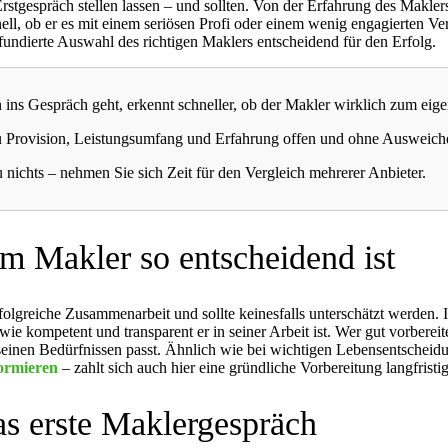
rstgespräch stellen lassen – und sollten. Von der Erfahrung des Makler
ell, ob er es mit einem seriösen Profi oder einem wenig engagierten Ver
undierte Auswahl des richtigen Maklers entscheidend für den Erfolg.
n ins Gespräch geht, erkennt schneller, ob der Makler wirklich zum eig
u Provision, Leistungsumfang und Erfahrung offen und ohne Ausweich
u nichts – nehmen Sie sich Zeit für den Vergleich mehrerer Anbieter.
m Makler so entscheidend ist
folgreiche Zusammenarbeit und sollte keinesfalls unterschätzt werden. In
 kompetent und transparent er in seiner Arbeit ist. Wer gut vorbereit
u seinen Bedürfnissen passt. Ähnlich wie bei wichtigen Lebensentschei
formieren
– zahlt sich auch hier eine gründliche Vorbereitung langfristig
as erste Maklergespräch