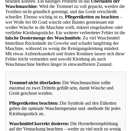
belasten können. Ein häufiges Problem ist das
Überladen der
Waschmaschine
: Wird die Trommel zu voll gepackt, werden die
Textilien nicht gründlich gereinigt, und das Gerät verschleißt
schneller. Ebenso wichtig ist es,
Pflegeetiketten zu beachten
–
wer Wolle bei 60 Grad wäscht oder Buntes gemeinsam mit
weißer Wäsche in die Maschine wirft, riskiert eingelaufene oder
verfärbte Kleidungsstücke. Ein weiterer verbreiteter Fehler ist die
falsche Dosiermenge des Waschmittels
: Zu viel Waschmittel
hinterlässt Rückstände im Gewebe und schadet langfristig der
Maschine, während zu wenig die Reinigungsleistung mindert.
Mit etwas Aufmerksamkeit und festen Routinen lassen sich diese
Fehler leicht vermeiden und sowohl Kleidung als auch
Waschmaschine bleiben länger in einwandfreiem Zustand.
Trommel nicht überladen:
Die Waschmaschine sollte
maximal zu zwei Dritteln gefüllt sein, damit Wäsche und
Gerät geschont werden.
Pflegeetiketten beachten:
Die Symbole auf den Etiketten
geben die optimale Waschtemperatur und -methode für jedes
Kleidungsstück an.
Waschmittel korrekt dosieren:
Die Herstellerempfehlung
auf der Verpackung beachten – weder zu viel noch zu wenig