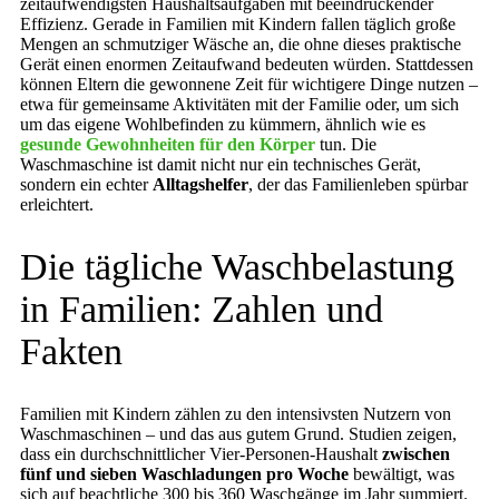
zeitaufwendigsten Haushaltsaufgaben mit beeindruckender
Effizienz. Gerade in Familien mit Kindern fallen täglich große
Mengen an schmutziger Wäsche an, die ohne dieses praktische
Gerät einen enormen Zeitaufwand bedeuten würden. Stattdessen
können Eltern die gewonnene Zeit für wichtigere Dinge nutzen –
etwa für gemeinsame Aktivitäten mit der Familie oder, um sich
um das eigene Wohlbefinden zu kümmern, ähnlich wie es
gesunde Gewohnheiten für den Körper
tun. Die
Waschmaschine ist damit nicht nur ein technisches Gerät,
sondern ein echter
Alltagshelfer
, der das Familienleben spürbar
erleichtert.
Die tägliche Waschbelastung
in Familien: Zahlen und
Fakten
Familien mit Kindern zählen zu den intensivsten Nutzern von
Waschmaschinen – und das aus gutem Grund. Studien zeigen,
dass ein durchschnittlicher Vier-Personen-Haushalt
zwischen
fünf und sieben Waschladungen pro Woche
bewältigt, was
sich auf beachtliche 300 bis 360 Waschgänge im Jahr summiert.