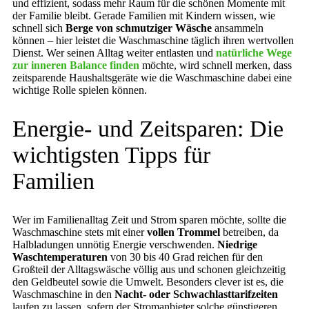
und effizient, sodass mehr Raum für die schönen Momente mit
der Familie bleibt. Gerade Familien mit Kindern wissen, wie
schnell sich
Berge von schmutziger Wäsche
ansammeln
können – hier leistet die Waschmaschine täglich ihren wertvollen
Dienst. Wer seinen Alltag weiter entlasten und
natürliche Wege
zur inneren Balance finden
möchte, wird schnell merken, dass
zeitsparende Haushaltsgeräte wie die Waschmaschine dabei eine
wichtige Rolle spielen können.
Energie- und Zeitsparen: Die
wichtigsten Tipps für
Familien
Wer im Familienalltag Zeit und Strom sparen möchte, sollte die
Waschmaschine stets mit einer
vollen Trommel
betreiben, da
Halbladungen unnötig Energie verschwenden.
Niedrige
Waschtemperaturen
von 30 bis 40 Grad reichen für den
Großteil der Alltagswäsche völlig aus und schonen gleichzeitig
den Geldbeutel sowie die Umwelt. Besonders clever ist es, die
Waschmaschine in den
Nacht- oder Schwachlasttarifzeiten
laufen zu lassen, sofern der Stromanbieter solche günstigeren