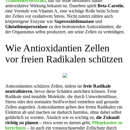
Traubenkernextrakt
, das für seine besonders starke
antioxidative Wirkung bekannt ist. Daneben spielt
Beta-Carotin
,
eine Vorstufe von Vitamin A, eine wichtige Rolle beim Schutz
der Zellen vor oxidativem Stress. Nicht zuletzt zählen auch
körpereigene Enzyme wie
Superoxiddismutase
und
Glutathionperoxidase
zu den bedeutenden Antioxidantien, die
der Organismus selbst produziert, um seine Zellen zu verteidigen.
Wie Antioxidantien Zellen
vor freien Radikalen schützen
Antioxidantien schützen Zellen, indem sie
freie Radikale
neutralisieren
, bevor diese Schäden anrichten können. Freie
Radikale sind instabile Moleküle, die durch Umwelteinflüsse,
Stress oder den normalen Stoffwechsel entstehen und gesunde
Zellen angreifen. Antioxidantien geben den freien Radikalen ein
Elektron ab und machen sie dadurch harmlos, ohne dabei selbst
gefährlich zu werden. Ähnlich wie es wichtig ist,
die Zukunft
richtig zu planen
– etwa wenn es darum geht,
Pflegekosten zu
berechnen
– ist auch ein vorausschauender Zellschutz durch