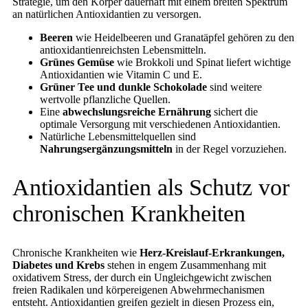
Strategie, um den Körper dauerhaft mit einem breiten Spektrum
an natürlichen Antioxidantien zu versorgen.
Beeren
wie Heidelbeeren und Granatäpfel gehören zu den
antioxidantienreichsten Lebensmitteln.
Grünes Gemüse
wie Brokkoli und Spinat liefert wichtige
Antioxidantien wie Vitamin C und E.
Grüner Tee und dunkle Schokolade
sind weitere
wertvolle pflanzliche Quellen.
Eine
abwechslungsreiche Ernährung
sichert die
optimale Versorgung mit verschiedenen Antioxidantien.
Natürliche Lebensmittelquellen sind
Nahrungsergänzungsmitteln
in der Regel vorzuziehen.
Antioxidantien als Schutz vor
chronischen Krankheiten
Chronische Krankheiten wie
Herz-Kreislauf-Erkrankungen,
Diabetes und Krebs
stehen in engem Zusammenhang mit
oxidativem Stress, der durch ein Ungleichgewicht zwischen
freien Radikalen und körpereigenen Abwehrmechanismen
entsteht. Antioxidantien greifen gezielt in diesen Prozess ein,