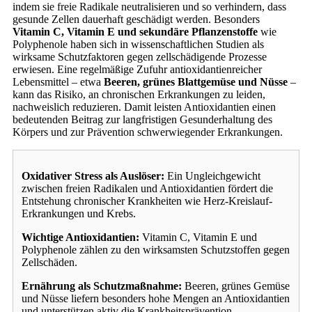
indem sie freie Radikale neutralisieren und so verhindern, dass
gesunde Zellen dauerhaft geschädigt werden. Besonders
Vitamin C, Vitamin E und sekundäre Pflanzenstoffe
wie
Polyphenole haben sich in wissenschaftlichen Studien als
wirksame Schutzfaktoren gegen zellschädigende Prozesse
erwiesen. Eine regelmäßige Zufuhr antioxidantienreicher
Lebensmittel – etwa
Beeren, grünes Blattgemüse und Nüsse
–
kann das Risiko, an chronischen Erkrankungen zu leiden,
nachweislich reduzieren. Damit leisten Antioxidantien einen
bedeutenden Beitrag zur langfristigen Gesunderhaltung des
Körpers und zur Prävention schwerwiegender Erkrankungen.
Oxidativer Stress als Auslöser:
Ein Ungleichgewicht
zwischen freien Radikalen und Antioxidantien fördert die
Entstehung chronischer Krankheiten wie Herz-Kreislauf-
Erkrankungen und Krebs.
Wichtige Antioxidantien:
Vitamin C, Vitamin E und
Polyphenole zählen zu den wirksamsten Schutzstoffen gegen
Zellschäden.
Ernährung als Schutzmaßnahme:
Beeren, grünes Gemüse
und Nüsse liefern besonders hohe Mengen an Antioxidantien
und unterstützen aktiv die Krankheitsprävention.