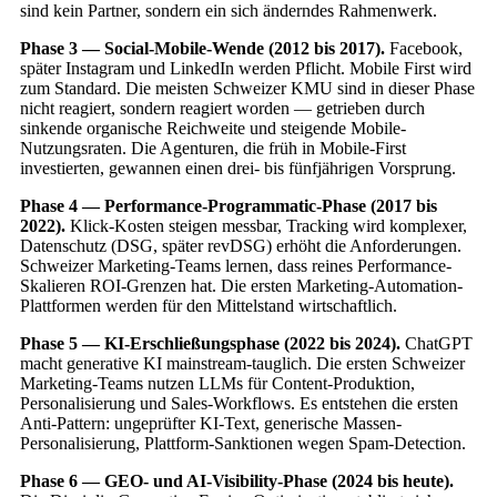
sind kein Partner, sondern ein sich änderndes Rahmenwerk.
Phase 3 — Social-Mobile-Wende (2012 bis 2017).
Facebook,
später Instagram und LinkedIn werden Pflicht. Mobile First wird
zum Standard. Die meisten Schweizer KMU sind in dieser Phase
nicht reagiert, sondern reagiert worden — getrieben durch
sinkende organische Reichweite und steigende Mobile-
Nutzungsraten. Die Agenturen, die früh in Mobile-First
investierten, gewannen einen drei- bis fünfjährigen Vorsprung.
Phase 4 — Performance-Programmatic-Phase (2017 bis
2022).
Klick-Kosten steigen messbar, Tracking wird komplexer,
Datenschutz (DSG, später revDSG) erhöht die Anforderungen.
Schweizer Marketing-Teams lernen, dass reines Performance-
Skalieren ROI-Grenzen hat. Die ersten Marketing-Automation-
Plattformen werden für den Mittelstand wirtschaftlich.
Phase 5 — KI-Erschließungsphase (2022 bis 2024).
ChatGPT
macht generative KI mainstream-tauglich. Die ersten Schweizer
Marketing-Teams nutzen LLMs für Content-Produktion,
Personalisierung und Sales-Workflows. Es entstehen die ersten
Anti-Pattern: ungeprüfter KI-Text, generische Massen-
Personalisierung, Plattform-Sanktionen wegen Spam-Detection.
Phase 6 — GEO- und AI-Visibility-Phase (2024 bis heute).