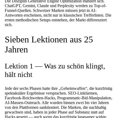
Die Disziplin Generative Engine Optimization etabliert sich.
ChatGPT, Gemini, Claude und Perplexity werden zu Top-of-
Funnel-Quellen. Schweizer Marken müssen jetzt in AI-
Antworten erscheinen, nicht nur in klassischen Trefferlisten. Die
ersten methodischen Setups entstehen, der Markt differenziert
sich.
Sieben Lektionen aus 25
Jahren
Lektion 1 — Was zu schön klingt,
hält nicht
Jede der sechs Phasen hatte ihre „Geheimwaffen“, die kurzfristig
spektakuläre Ergebnisse versprachen. SEO-Linkfarmen,
Facebook-Reichweiten-Hacks, Programmatic-Bid-Manipulation,
AI-Massen-Outreach. Alle wurden binnen zwei bis vier Jahren
von den Plattformen sanktioniert. Die Marken, die nachhaltig
gewachsen sind, haben in jeder Phase auf Substanz statt auf
Hacks gesetzt — auch wenn das kurzfristig langsamer wirkte.