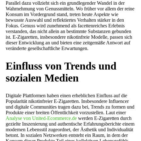
Parallel dazu vollzieht sich ein grundlegender Wandel in der
Wahrnehmung von Genussmitteln. Wo früher vor allem der reine
Konsum im Vordergrund stand, treten heute Aspekte wie
bewusste Auswahl und reflektiertes Verhalten stärker in den
Fokus. Genuss wird zunehmend als facettenreiches Erlebnis
verstanden, das nicht allein an bestimmte Substanzen gebunden
ist. E-Zigaretten, insbesondere nikotinfreie Modelle, passen sich
dieser Entwicklung an und bieten eine zeitgemäße Antwort auf
veränderte gesellschaftliche Erwartungen.
Einfluss von Trends und
sozialen Medien
Digitale Plattformen haben einen erheblichen Einfluss auf die
Popularität nikotinfreier E-Zigaretten. Insbesondere Influencer
und digitale Communities tragen dazu bei, Trends zu formen und
Produkte einer breiten Öffentlichkeit vorzustellen. Laut einer
Analyse von United-Ecommerce.de
werden E-Zigaretten durch
gezielte Inszenierung und authentische Erfahrungsberichte einem
modernen Lebensstil zugeordnet, der Ästhetik und Individualität
betont. In sozialen Netzwerken entsteht ein Raum, in dem der
Konsum dieser Produkte Teil eines kollektiven Lebensgefühls