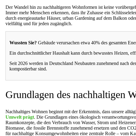
Der Wandel hin zu nachhaltigeren Wohnformen ist keine vorüberg
Immer mehr Menschen erkennen, dass ihr Zuhause ein Schlüsseleleme
durch energieautarke Häuser, urban Gardening auf dem Balkon oder 
vielfältig und für jeden zugänglich.
Wussten Sie?
Gebäude verursachen etwa 40% des gesamten Energie
Ein durchschnittlicher Haushalt kann durch bewusstes Heizen, ef
Seit 2026 werden in Deutschland Neubauten zunehmend nach dem C
kompostierbar sind.
Grundlagen des nachhaltigen 
Nachhaltiges Wohnen beginnt mit der Erkenntnis, dass unsere all
Umwelt prägt
. Die Grundlagen eines ökologisch verantwortungsvo
Raumkonzepte, die den Verbrauch von Wasser, Strom und Heizener
Biomasse, die fossile Brennstoffe zunehmend ersetzen und den CO2
für nachhaltige Konsumgewohnheiten eine zentrale Rolle – vom Kauf