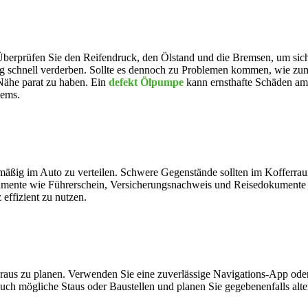
. Überprüfen Sie den Reifendruck, den Ölstand und die Bremsen, um sich
 schnell verderben. Sollte es dennoch zu Problemen kommen, wie zum B
 Nähe parat zu haben. Ein
defekt Ölpumpe
kann ernsthafte Schäden am 
lems.
hmäßig im Auto zu verteilen. Schwere Gegenstände sollten im Kofferra
mente wie Führerschein, Versicherungsnachweis und Reisedokumente gri
 effizient zu nutzen.
oraus zu planen. Verwenden Sie eine zuverlässige Navigations-App ode
auch mögliche Staus oder Baustellen und planen Sie gegebenenfalls alt