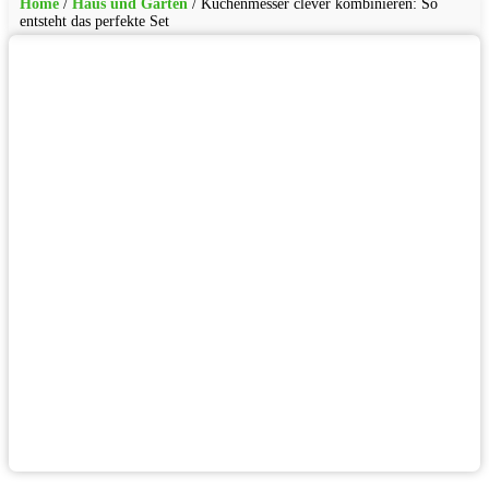
Home
/
Haus und Garten
/
Küchenmesser clever kombinieren: So
entsteht das perfekte Set