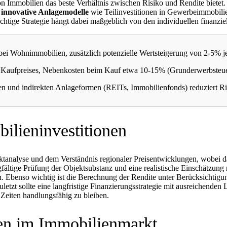
 von Immobilien das beste Verhältnis zwischen Risiko und Rendite biete
n
innovative Anlagemodelle
wie Teilinvestitionen in Gewerbeimmobilie
htige Strategie hängt dabei maßgeblich von den individuellen finanzi
 bei Wohnimmobilien, zusätzlich potenzielle Wertsteigerung von 2-5% j
 Kaufpreises, Nebenkosten beim Kauf etwa 10-15% (Grunderwerbsteuer
n und indirekten Anlageformen (REITs, Immobilienfonds) reduziert Ris
ilieninvestitionen
arktanalyse und dem Verständnis regionaler Preisentwicklungen, wobei 
gfältige Prüfung der Objektsubstanz und eine realistische Einschätzun
 Ebenso wichtig ist die Berechnung der Rendite unter Berücksichtig
letzt sollte eine langfristige Finanzierungsstrategie mit ausreichenden 
 Zeiten handlungsfähig zu bleiben.
en im Immobilienmarkt