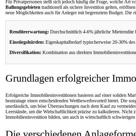
Für Privatpersonen stellt sich jedoch häufig die Frage, welche Art
Ballungsgebieten
traditionell als sichere Investition gelten, eröffne
neue Möglichkeiten auch für Anleger mit begrenztem Budget. Die ric
Renditeerwartung:
Durchschnittlich 4-6% jährliche Mietrendite
Einstiegshürden:
Eigenkapitalbedarf typischerweise 20-30% des
Diversifikation:
Kombination aus direkten Immobilieninvestitione
Grundlagen erfolgreicher Immob
Erfolgreiche Immobilieninvestitionen basieren auf einer soliden M
heutzutage einen entscheidenden Wettbewerbsvorteil bietet. Die sor
unerlässlich, um böse Überraschungen nach dem Kauf zu vermeiden.
Leerstände, um die Wirtschaftlichkeit präzise zu kalkulieren. Nicht zu
Immobilieninvestition bilden, um auch in wirtschaftlich schwierigen
Die verschiedenen Anlageform