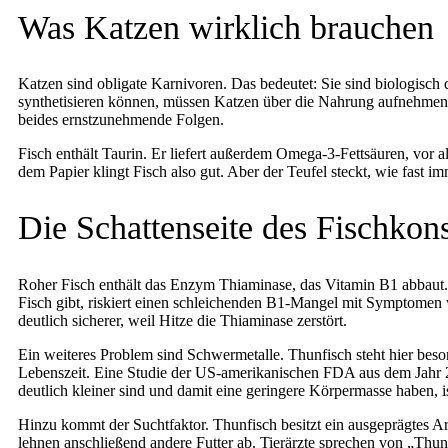
Was Katzen wirklich brauchen
Katzen sind obligate Karnivoren. Das bedeutet: Sie sind biologisch
synthetisieren können, müssen Katzen über die Nahrung aufnehmen. 
beides ernstzunehmende Folgen.
Fisch enthält Taurin. Er liefert außerdem Omega-3-Fettsäuren, vo
dem Papier klingt Fisch also gut. Aber der Teufel steckt, wie fast i
Die Schattenseite des Fischko
Roher Fisch enthält das Enzym Thiaminase, das Vitamin B1 abbaut. 
Fisch gibt, riskiert einen schleichenden B1-Mangel mit Symptomen 
deutlich sicherer, weil Hitze die Thiaminase zerstört.
Ein weiteres Problem sind Schwermetalle. Thunfisch steht hier beso
Lebenszeit. Eine Studie der US-amerikanischen FDA aus dem Jahr 20
deutlich kleiner sind und damit eine geringere Körpermasse haben,
Hinzu kommt der Suchtfaktor. Thunfisch besitzt ein ausgeprägtes Ar
lehnen anschließend andere Futter ab. Tierärzte sprechen von „Thun