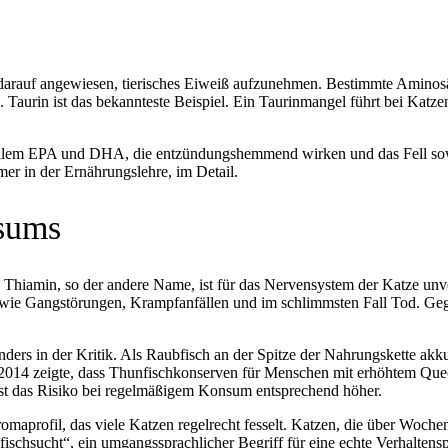
 darauf angewiesen, tierisches Eiweiß aufzunehmen. Bestimmte Aminosä
Taurin ist das bekannteste Beispiel. Ein Taurinmangel führt bei Kat
r allem EPA und DHA, die entzündungshemmend wirken und das Fell sow
mmer in der Ernährungslehre, im Detail.
nsums
Thiamin, so der andere Name, ist für das Nervensystem der Katze unve
wie Gangstörungen, Krampfanfällen und im schlimmsten Fall Tod. Gegart
nders in der Kritik. Als Raubfisch an der Spitze der Nahrungskette akk
14 zeigte, dass Thunfischkonserven für Menschen mit erhöhtem Quecks
 ist das Risiko bei regelmäßigem Konsum entsprechend höher.
omaprofil, das viele Katzen regelrecht fesselt. Katzen, die über Woch
fischsucht“, ein umgangssprachlicher Begriff für eine echte Verhaltens