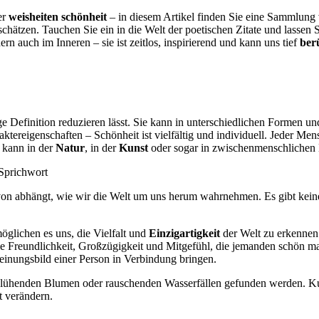
er
weisheiten schönheit
– in diesem Artikel finden Sie eine Sammlung 
hätzen. Tauchen Sie ein in die Welt der poetischen Zitate und lassen 
n auch im Inneren – sie ist zeitlos, inspirierend und kann uns tief
ber
nzige Definition reduzieren lässt. Sie kann in unterschiedlichen For
ktereigenschaften – Schönheit ist vielfältig und individuell. Jeder Men
 kann in der
Natur
, in der
Kunst
oder sogar in zwischenmenschlichen
 Sprichwort
von abhängt, wie wir die Welt um uns herum wahrnehmen. Es gibt kein
glichen es uns, die Vielfalt und
Einzigartigkeit
der Welt zu erkennen
ie Freundlichkeit, Großzügigkeit und Mitgefühl, die jemanden schön m
heinungsbild einer Person in Verbindung bringen.
lühenden Blumen oder rauschenden Wasserfällen gefunden werden. K
t verändern.