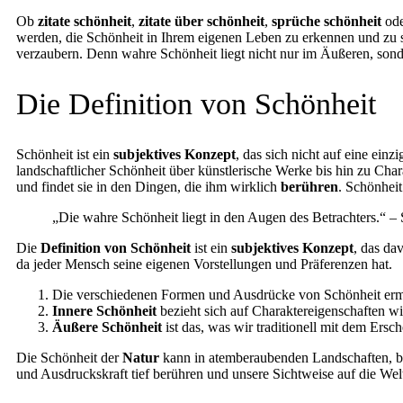
Ob
zitate schönheit
,
zitate über schönheit
,
sprüche schönheit
od
werden, die Schönheit in Ihrem eigenen Leben zu erkennen und zu sc
verzaubern. Denn wahre Schönheit liegt nicht nur im Äußeren, sonder
Die Definition von Schönheit
Schönheit ist ein
subjektives Konzept
, das sich nicht auf eine ei
landschaftlicher Schönheit über künstlerische Werke bis hin zu Chara
und findet sie in den Dingen, die ihm wirklich
berühren
. Schönheit
„Die wahre Schönheit liegt in den Augen des Betrachters.“ –
Die
Definition von Schönheit
ist ein
subjektives Konzept
, das da
da jeder Mensch seine eigenen Vorstellungen und Präferenzen hat.
Die verschiedenen Formen und Ausdrücke von Schönheit ermö
Innere Schönheit
bezieht sich auf Charaktereigenschaften w
Äußere Schönheit
ist das, was wir traditionell mit dem Ersc
Die Schönheit der
Natur
kann in atemberaubenden Landschaften, b
und Ausdruckskraft tief berühren und unsere Sichtweise auf die Wel