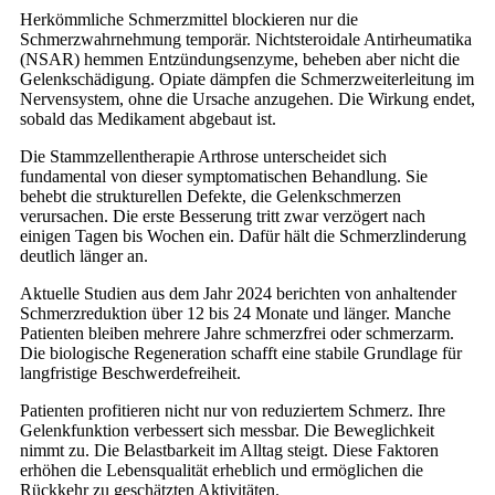
Herkömmliche Schmerzmittel blockieren nur die
Schmerzwahrnehmung temporär. Nichtsteroidale Antirheumatika
(NSAR) hemmen Entzündungsenzyme, beheben aber nicht die
Gelenkschädigung. Opiate dämpfen die Schmerzweiterleitung im
Nervensystem, ohne die Ursache anzugehen. Die Wirkung endet,
sobald das Medikament abgebaut ist.
Die Stammzellentherapie Arthrose unterscheidet sich
fundamental von dieser symptomatischen Behandlung. Sie
behebt die strukturellen Defekte, die Gelenkschmerzen
verursachen. Die erste Besserung tritt zwar verzögert nach
einigen Tagen bis Wochen ein. Dafür hält die Schmerzlinderung
deutlich länger an.
Aktuelle Studien aus dem Jahr 2024 berichten von anhaltender
Schmerzreduktion über 12 bis 24 Monate und länger. Manche
Patienten bleiben mehrere Jahre schmerzfrei oder schmerzarm.
Die biologische Regeneration schafft eine stabile Grundlage für
langfristige Beschwerdefreiheit.
Patienten profitieren nicht nur von reduziertem Schmerz. Ihre
Gelenkfunktion verbessert sich messbar. Die Beweglichkeit
nimmt zu. Die Belastbarkeit im Alltag steigt. Diese Faktoren
erhöhen die Lebensqualität erheblich und ermöglichen die
Rückkehr zu geschätzten Aktivitäten.