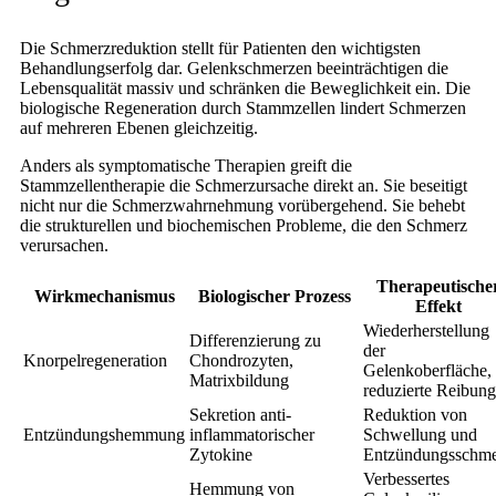
Die Schmerzreduktion stellt für Patienten den wichtigsten
Behandlungserfolg dar. Gelenkschmerzen beeinträchtigen die
Lebensqualität massiv und schränken die Beweglichkeit ein. Die
biologische Regeneration durch Stammzellen lindert Schmerzen
auf mehreren Ebenen gleichzeitig.
Anders als symptomatische Therapien greift die
Stammzellentherapie die Schmerzursache direkt an. Sie beseitigt
nicht nur die Schmerzwahrnehmung vorübergehend. Sie behebt
die strukturellen und biochemischen Probleme, die den Schmerz
verursachen.
Therapeutische
Wirkmechanismus
Biologischer Prozess
Effekt
Wiederherstellung
Differenzierung zu
der
Knorpelregeneration
Chondrozyten,
Gelenkoberfläche,
Matrixbildung
reduzierte Reibung
Sekretion anti-
Reduktion von
Entzündungshemmung
inflammatorischer
Schwellung und
Zytokine
Entzündungsschme
Verbessertes
Hemmung von