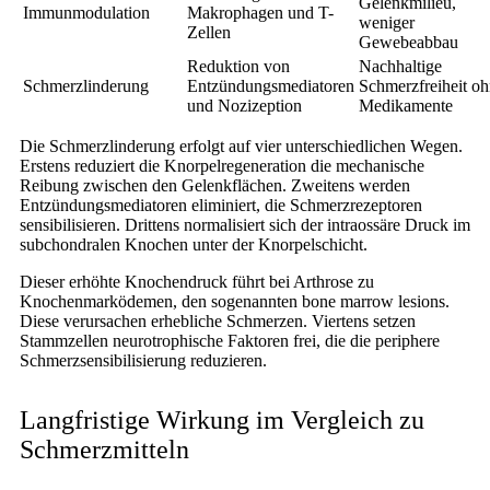
Gelenkmilieu,
Immunmodulation
Makrophagen und T-
weniger
Zellen
Gewebeabbau
Reduktion von
Nachhaltige
Schmerzlinderung
Entzündungsmediatoren
Schmerzfreiheit o
und Nozizeption
Medikamente
Die Schmerzlinderung erfolgt auf vier unterschiedlichen Wegen.
Erstens reduziert die Knorpelregeneration die mechanische
Reibung zwischen den Gelenkflächen. Zweitens werden
Entzündungsmediatoren eliminiert, die Schmerzrezeptoren
sensibilisieren. Drittens normalisiert sich der intraossäre Druck im
subchondralen Knochen unter der Knorpelschicht.
Dieser erhöhte Knochendruck führt bei Arthrose zu
Knochenmarködemen, den sogenannten bone marrow lesions.
Diese verursachen erhebliche Schmerzen. Viertens setzen
Stammzellen neurotrophische Faktoren frei, die die periphere
Schmerzsensibilisierung reduzieren.
Langfristige Wirkung im Vergleich zu
Schmerzmitteln