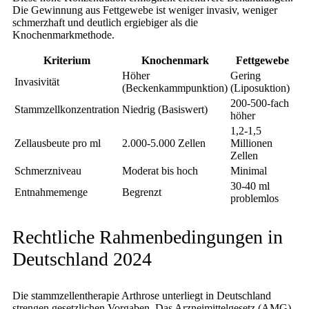
Die Gewinnung aus Fettgewebe ist weniger invasiv, weniger
schmerzhaft und deutlich ergiebiger als die
Knochenmarkmethode.
Kriterium
Knochenmark
Fettgewebe
Höher
Gering
Invasivität
(Beckenkammpunktion)
(Liposuktion)
200-500-fach
Stammzellkonzentration
Niedrig (Basiswert)
höher
1,2-1,5
Zellausbeute pro ml
2.000-5.000 Zellen
Millionen
Zellen
Schmerzniveau
Moderat bis hoch
Minimal
30-40 ml
Entnahmemenge
Begrenzt
problemlos
Rechtliche Rahmenbedingungen in
Deutschland 2024
Die stammzellentherapie Arthrose unterliegt in Deutschland
strengen gesetzlichen Vorgaben. Das Arzneimittelgesetz (AMG)