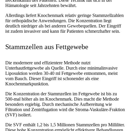
Beckenkamm des Patienten. Diese Technik hat sich in der
Hämatologie seit Jahrzehnten bewährt.
Allerdings liefert Knochenmark relativ geringe Stammzellzahlen
für orthopädische Anwendungen. Die Konzentration liegt
deutlich niedriger als bei anderen Gewebequellen. Der Eingriff
ist zudem invasiver und kann für Patienten schmerzhafter sein.
Stammzellen aus Fettgewebe
Die modernere und effizientere Methode nutzt
Unterhautfettgewebe als Quelle. Durch eine minimalinvasive
Liposuktion werden 30-40 ml Fettgewebe entnommen, meist
vom Bauch. Dieser Eingriff ist schonender als eine
Knochenmarkpunktion.
Die Konzentration der Stammzellen im Fettgewebe ist bis zu
500-mal höher als im Knochenmark. Dies macht die Methode
besonders ergiebig. Durch mechanische Aufbereitung wie
Filtration und Zentrifugation wird die Stroma-Vaskuläre-Fraktion
(SVF) isoliert.
Die SVF enthält 1,2 bis 1,5 Millionen Stammzellen pro Milliliter.
Diese hohe Konzentration ermöglicht effektivere Behandlungen.