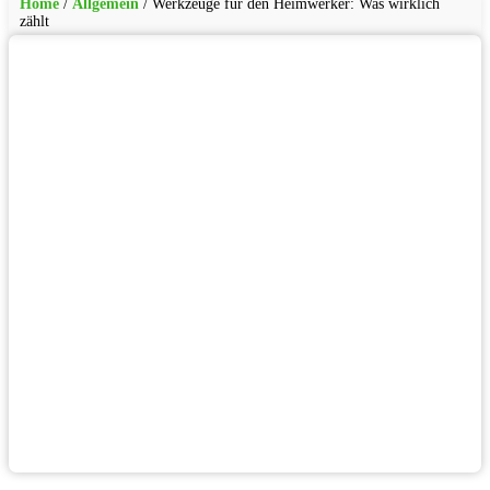
Home
/
Allgemein
/
Werkzeuge für den Heimwerker: Was wirklich
zählt