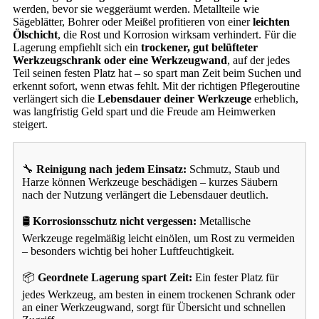
werden, bevor sie weggeräumt werden. Metallteile wie
Sägeblätter, Bohrer oder Meißel profitieren von einer
leichten
Ölschicht
, die Rost und Korrosion wirksam verhindert. Für die
Lagerung empfiehlt sich ein
trockener, gut belüfteter
Werkzeugschrank oder eine Werkzeugwand
, auf der jedes
Teil seinen festen Platz hat – so spart man Zeit beim Suchen und
erkennt sofort, wenn etwas fehlt. Mit der richtigen Pflegeroutine
verlängert sich die
Lebensdauer deiner Werkzeuge
erheblich,
was langfristig Geld spart und die Freude am Heimwerken
steigert.
🔧
Reinigung nach jedem Einsatz:
Schmutz, Staub und
Harze können Werkzeuge beschädigen – kurzes Säubern
nach der Nutzung verlängert die Lebensdauer deutlich.
🛢️
Korrosionsschutz nicht vergessen:
Metallische
Werkzeuge regelmäßig leicht einölen, um Rost zu vermeiden
– besonders wichtig bei hoher Luftfeuchtigkeit.
📦
Geordnete Lagerung spart Zeit:
Ein fester Platz für
jedes Werkzeug, am besten in einem trockenen Schrank oder
an einer Werkzeugwand, sorgt für Übersicht und schnellen