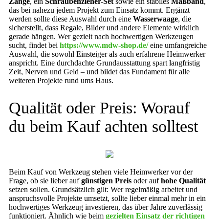
Zange
, ein
Schraubenzieher-Set
sowie ein stabiles
Maßband
,
das bei nahezu jedem Projekt zum Einsatz kommt. Ergänzt
werden sollte diese Auswahl durch eine
Wasserwaage
, die
sicherstellt, dass Regale, Bilder und andere Elemente wirklich
gerade hängen. Wer gezielt nach hochwertigen Werkzeugen
sucht, findet bei
https://www.mdw-shop.de/
eine umfangreiche
Auswahl, die sowohl Einsteiger als auch erfahrene Heimwerker
anspricht. Eine durchdachte Grundausstattung spart langfristig
Zeit, Nerven und Geld – und bildet das Fundament für alle
weiteren Projekte rund ums Haus.
Qualität oder Preis: Worauf
du beim Kauf achten solltest
Beim Kauf von Werkzeug stehen viele Heimwerker vor der
Frage, ob sie lieber auf
günstigen Preis
oder auf
hohe Qualität
setzen sollen. Grundsätzlich gilt: Wer regelmäßig arbeitet und
anspruchsvolle Projekte umsetzt, sollte lieber einmal mehr in ein
hochwertiges Werkzeug investieren, das über Jahre zuverlässig
funktioniert. Ähnlich wie beim
gezielten Einsatz der richtigen