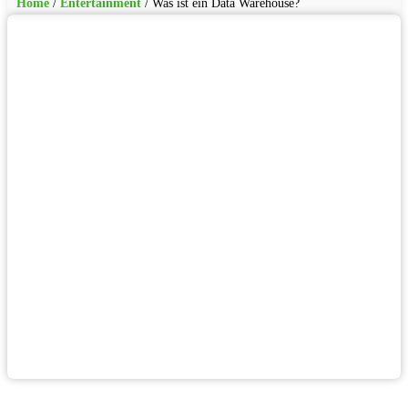
Home
/
Entertainment
/
Was ist ein Data Warehouse?