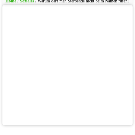
Home
/
Soziales
/
Warum darf man Sterbende nicht beim Namen rufen?