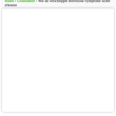
Home
/
Gesundheit
/
Wie du verschleppte Borreliose-Symptome sicher
erkennst