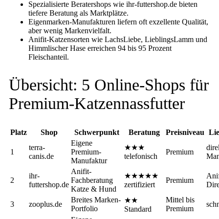
Spezialisierte Beratershops wie ihr-futtershop.de bieten
tiefere Beratung als Marktplätze.
Eigenmarken-Manufakturen liefern oft exzellente Qualität,
aber wenig Markenvielfalt.
Anifit-Katzensorten wie LachsLiebe, LieblingsLamm und
Himmlischer Hase erreichen 94 bis 95 Prozent
Fleischanteil.
Übersicht: 5 Online-Shops für
Premium-Katzennassfutter
Platz
Shop
Schwerpunkt
Beratung
Preisniveau
Lie
Eigene
terra-
★★★
dire
1
Premium-
Premium
canis.de
telefonisch
Man
Manufaktur
Anifit-
ihr-
★★★★★
Anif
2
Fachberatung
Premium
futtershop.de
zertifiziert
Dire
Katze & Hund
Breites Marken-
Mittel bis
★★
3
zooplus.de
sch
Portfolio
Premium
Standard