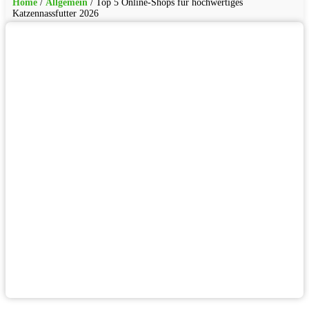
Home
/
Allgemein
/
Top 5 Online-Shops für hochwertiges
Katzennassfutter 2026