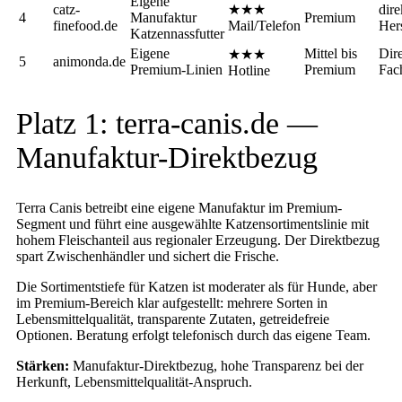
Eigene
catz-
★★★
dir
4
Manufaktur
Premium
finefood.de
Mail/Telefon
Hers
Katzennassfutter
Eigene
Mittel bis
Dir
★★★
5
animonda.de
Premium-Linien
Premium
Fac
Hotline
Platz 1: terra-canis.de —
Manufaktur-Direktbezug
Terra Canis betreibt eine eigene Manufaktur im Premium-
Segment und führt eine ausgewählte Katzensortimentslinie mit
hohem Fleischanteil aus regionaler Erzeugung. Der Direktbezug
spart Zwischenhändler und sichert die Frische.
Die Sortimentstiefe für Katzen ist moderater als für Hunde, aber
im Premium-Bereich klar aufgestellt: mehrere Sorten in
Lebensmittelqualität, transparente Zutaten, getreidefreie
Optionen. Beratung erfolgt telefonisch durch das eigene Team.
Stärken:
Manufaktur-Direktbezug, hohe Transparenz bei der
Herkunft, Lebensmittelqualität-Anspruch.