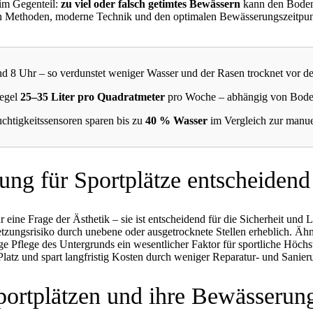
 im Gegenteil:
zu viel oder falsch getimtes Bewässern
kann den Boden 
 Methoden, moderne Technik und den optimalen Bewässerungszeitpunkt 
 8 Uhr – so verdunstet weniger Wasser und der Rasen trocknet vor de
Regel
25–35 Liter pro Quadratmeter
pro Woche – abhängig von Boden
htigkeitssensoren sparen bis zu
40 % Wasser
im Vergleich zur manu
g für Sportplätze entscheidend 
r eine Frage der Ästhetik – sie ist entscheidend für die Sicherheit und 
rletzungsrisiko durch unebene oder ausgetrocknete Stellen erheblich. Äh
ige Pflege des Untergrunds ein wesentlicher Faktor für sportliche Höch
n Platz und spart langfristig Kosten durch weniger Reparatur- und San
portplätzen und ihre Bewässerun