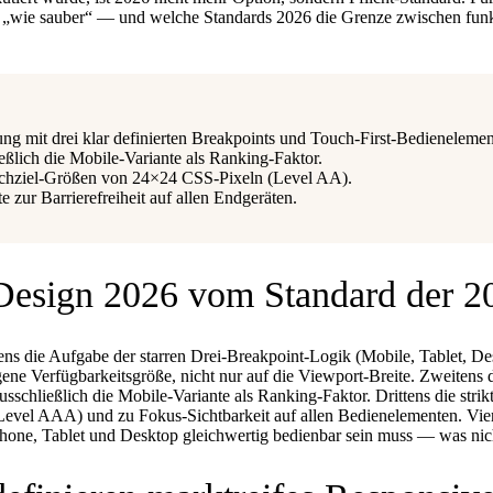
ern „wie sauber“ — und welche Standards 2026 die Grenze zwischen fun
g mit drei klar definierten Breakpoints und Touch-First-Bedienelemen
eßlich die Mobile-Variante als Ranking-Faktor.
uchziel-Größen von 24×24 CSS-Pixeln (Level AA).
 zur Barrierefreiheit auf allen Endgeräten.
Design 2026 vom Standard der 2
ens die Aufgabe der starren Drei-Breakpoint-Logik (Mobile, Tablet, D
gene Verfügbarkeitsgröße, nicht nur auf die Viewport-Breite. Zweitens 
ausschließlich die Mobile-Variante als Ranking-Faktor. Drittens die s
vel AAA) und zu Fokus-Sichtbarkeit auf allen Bedienelementen. Vier
one, Tablet und Desktop gleichwertig bedienbar sein muss — was nicht