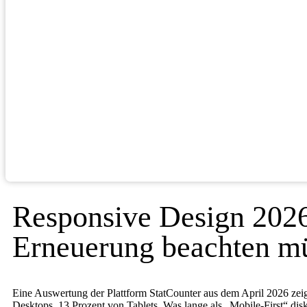
Responsive Design 2026
Erneuerung beachten m
Eine Auswertung der Plattform StatCounter aus dem April 2026 zei
Desktops, 13 Prozent von Tablets. Was lange als „Mobile-First“ dis