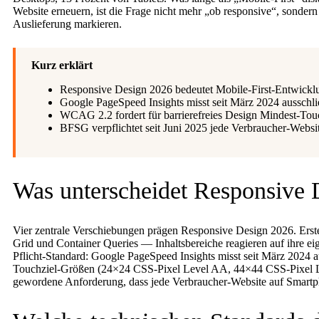
Website erneuern, ist die Frage nicht mehr „ob responsive“, sond
Auslieferung markieren.
Kurz erklärt
Responsive Design 2026 bedeutet Mobile-First-Entwicklun
Google PageSpeed Insights misst seit März 2024 ausschli
WCAG 2.2 fordert für barrierefreies Design Mindest-To
BFSG verpflichtet seit Juni 2025 jede Verbraucher-Website
Was unterscheidet Responsive 
Vier zentrale Verschiebungen prägen Responsive Design 2026. Erst
Grid und Container Queries — Inhaltsbereiche reagieren auf ihre ei
Pflicht-Standard: Google PageSpeed Insights misst seit März 2024 
Touchziel-Größen (24×24 CSS-Pixel Level AA, 44×44 CSS-Pixel Le
gewordene Anforderung, dass jede Verbraucher-Website auf Smartph