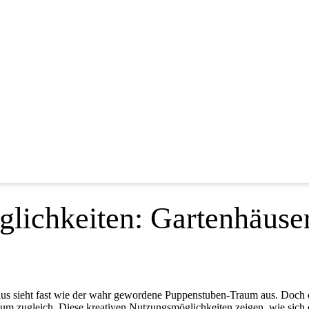
glichkeiten: Gartenhäuse
 sieht fast wie der wahr gewordene Puppenstuben-Traum aus. Doch es is
m zugleich. Diese kreativen Nutzungsmöglichkeiten zeigen, wie sich 