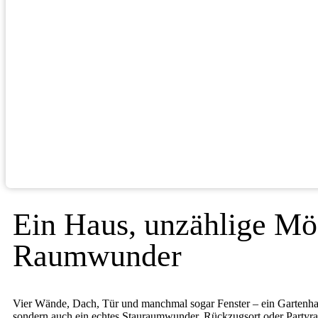
Ein Haus, unzählige Mö
Raumwunder
Vier Wände, Dach, Tür und manchmal sogar Fenster – ein Gartenhaus
sondern auch ein echtes Stauraumwunder, Rückzugsort oder Partyrau