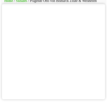
Home
/
Soziales
/
Prägende Otto von Bismarck Zitate & Weisheiten