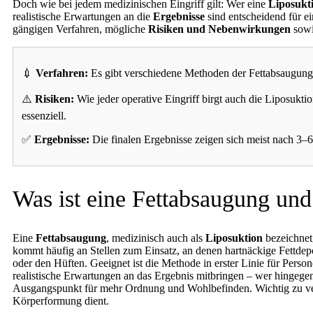
Doch wie bei jedem medizinischen Eingriff gilt: Wer eine
Liposukt
realistische Erwartungen an die
Ergebnisse
sind entscheidend für ei
gängigen Verfahren, mögliche
Risiken und Nebenwirkungen
sowi
💉
Verfahren:
Es gibt verschiedene Methoden der Fettabsaugung –
⚠️
Risiken:
Wie jeder operative Eingriff birgt auch die Liposukt
essenziell.
✅
Ergebnisse:
Die finalen Ergebnisse zeigen sich meist nach 3–
Was ist eine Fettabsaugung und 
Eine
Fettabsaugung
, medizinisch auch als
Liposuktion
bezeichnet,
kommt häufig an Stellen zum Einsatz, an denen hartnäckige Fettd
oder den Hüften. Geeignet ist die Methode in erster Linie für Person
realistische Erwartungen an das Ergebnis mitbringen – wer hingege
Ausgangspunkt für mehr Ordnung und Wohlbefinden. Wichtig zu ver
Körperformung dient.