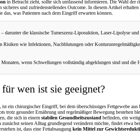
ion
in Betracht zieht, sollte sich umfassend informieren. Die Wahl der r
n sicheres und zufriedenstellendes Outcome. In diesem Artikel erhalten 
e das, was Patienten nach dem Eingriff erwarten können.
 darunter die klassische Tumeszenz-Liposuktion, Laser-Lipolyse und Ul
ion Risiken wie Infektionen, Nachblutungen oder Konturunregelmäßigkeit
6 Monaten, wenn Schwellungen vollständig abgeklungen sind und die Ha
für wen ist sie geeignet?
 ist ein chirurgischer Eingriff, bei dem überschüssiges Fettgewebe aus
epots trotz gesunder Ernährung und regelmäßiger Bewegung bestehen b
en, die sich in einem
stabilen Gesundheitszustand
befinden, ein wei
n zunächst seinen Alltag grundlegend verändern möchte, findet etwa b
stehen ist, dass eine Fettabsaugung
kein Mittel zur Gewichtsredukt