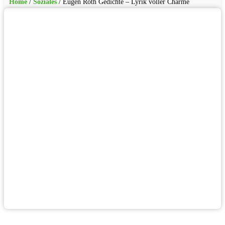
Home
/
Soziales
/
Eugen Roth Gedichte – Lyrik voller Charme