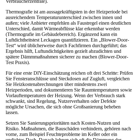
Verbraucherzentrale).
Thermografie ist am aussagekräftigsten in der Heizperiode bei
ausreichendem Temperaturunterschied zwischen innen und
außen; viele Anbieter empfehlen als Faustregel einen deutlichen
Unterschied, damit Wärmeabflüsse klar erkennbar werden
(Thermografie im Gebäudebereich). Ergänzend kann ein
Luftdichtheitstest Leckagen quantifizieren. Ein „Blower-Door-
Test“ wird üblicherweise durch Fachfirmen durchgeführt; das
Ergebnis hilft, Luftundichtigkeiten gezielt abzudichten und
spätere Dämmmaßnahmen sicherer zu machen (Blower-Door-
Test Praxis).
Für eine erste DIY-Einschätzung reichen oft drei Schritte: Prüfen
Sie Fensteranschlüsse und Steckdosen auf Zugluft, vergleichen
Sie Heizkostenabrechnungen über mindestens zwei
Heizperioden, und dokumentieren Sie Raumtemperaturen sowie
Vorlauftemperaturen der Heizung. Wenn der Verbrauch stark
schwankt, sind Regelung, Nutzerverhalten oder Defekte
mögliche Ursachen, die sich ohne Großsanierung beheben
lassen.
Setzen Sie Sanierungsprioritäten nach Kosten-Nutzen und
Risiko. Maßnahmen, die Bauschäden verhindern, gehören nach
vorne, zum Beispiel Feuchteprobleme im Keller oder ein
undichtes Dach. Danach lohnen sich oft die Dämmung der