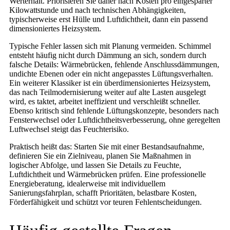
Werterhalt. Priorisieren Sie daher nach Kosten pro eingesparter
Kilowattstunde und nach technischen Abhängigkeiten,
typischerweise erst Hülle und Luftdichtheit, dann ein passend
dimensioniertes Heizsystem.
Typische Fehler lassen sich mit Planung vermeiden. Schimmel
entsteht häufig nicht durch Dämmung an sich, sondern durch
falsche Details: Wärmebrücken, fehlende Anschlussdämmungen,
undichte Ebenen oder ein nicht angepasstes Lüftungsverhalten.
Ein weiterer Klassiker ist ein überdimensioniertes Heizsystem,
das nach Teilmodernisierung weiter auf alte Lasten ausgelegt
wird, es taktet, arbeitet ineffizient und verschleißt schneller.
Ebenso kritisch sind fehlende Lüftungskonzepte, besonders nach
Fensterwechsel oder Luftdichtheitsverbesserung, ohne geregelten
Luftwechsel steigt das Feuchterisiko.
Praktisch heißt das: Starten Sie mit einer Bestandsaufnahme,
definieren Sie ein Zielniveau, planen Sie Maßnahmen in
logischer Abfolge, und lassen Sie Details zu Feuchte,
Luftdichtheit und Wärmebrücken prüfen. Eine professionelle
Energieberatung, idealerweise mit individuellem
Sanierungsfahrplan, schafft Prioritäten, belastbare Kosten,
Förderfähigkeit und schützt vor teuren Fehlentscheidungen.