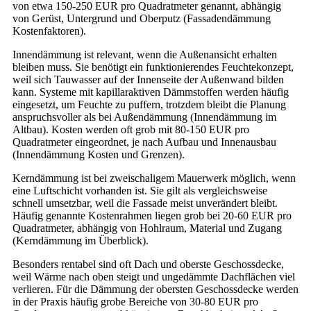
von etwa 150-250 EUR pro Quadratmeter genannt, abhängig
von Gerüst, Untergrund und Oberputz (Fassadendämmung
Kostenfaktoren).
Innendämmung ist relevant, wenn die Außenansicht erhalten
bleiben muss. Sie benötigt ein funktionierendes Feuchtekonzept,
weil sich Tauwasser auf der Innenseite der Außenwand bilden
kann. Systeme mit kapillaraktiven Dämmstoffen werden häufig
eingesetzt, um Feuchte zu puffern, trotzdem bleibt die Planung
anspruchsvoller als bei Außendämmung (Innendämmung im
Altbau). Kosten werden oft grob mit 80-150 EUR pro
Quadratmeter eingeordnet, je nach Aufbau und Innenausbau
(Innendämmung Kosten und Grenzen).
Kerndämmung ist bei zweischaligem Mauerwerk möglich, wenn
eine Luftschicht vorhanden ist. Sie gilt als vergleichsweise
schnell umsetzbar, weil die Fassade meist unverändert bleibt.
Häufig genannte Kostenrahmen liegen grob bei 20-60 EUR pro
Quadratmeter, abhängig von Hohlraum, Material und Zugang
(Kerndämmung im Überblick).
Besonders rentabel sind oft Dach und oberste Geschossdecke,
weil Wärme nach oben steigt und ungedämmte Dachflächen viel
verlieren. Für die Dämmung der obersten Geschossdecke werden
in der Praxis häufig grobe Bereiche von 30-80 EUR pro