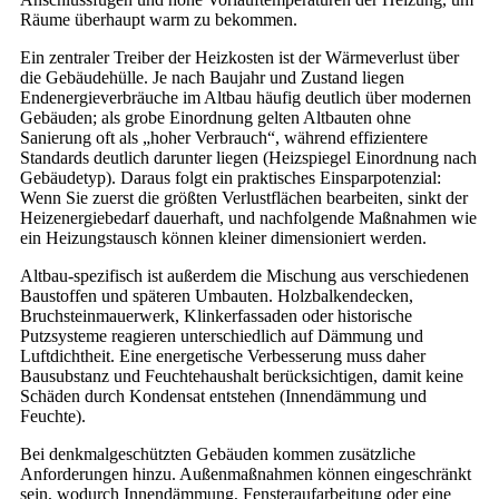
Räume überhaupt warm zu bekommen.
Ein zentraler Treiber der Heizkosten ist der Wärmeverlust über
die Gebäudehülle. Je nach Baujahr und Zustand liegen
Endenergieverbräuche im Altbau häufig deutlich über modernen
Gebäuden; als grobe Einordnung gelten Altbauten ohne
Sanierung oft als „hoher Verbrauch“, während effizientere
Standards deutlich darunter liegen (Heizspiegel Einordnung nach
Gebäudetyp). Daraus folgt ein praktisches Einsparpotenzial:
Wenn Sie zuerst die größten Verlustflächen bearbeiten, sinkt der
Heizenergiebedarf dauerhaft, und nachfolgende Maßnahmen wie
ein Heizungstausch können kleiner dimensioniert werden.
Altbau-spezifisch ist außerdem die Mischung aus verschiedenen
Baustoffen und späteren Umbauten. Holzbalkendecken,
Bruchsteinmauerwerk, Klinkerfassaden oder historische
Putzsysteme reagieren unterschiedlich auf Dämmung und
Luftdichtheit. Eine energetische Verbesserung muss daher
Bausubstanz und Feuchtehaushalt berücksichtigen, damit keine
Schäden durch Kondensat entstehen (Innendämmung und
Feuchte).
Bei denkmalgeschützten Gebäuden kommen zusätzliche
Anforderungen hinzu. Außenmaßnahmen können eingeschränkt
sein, wodurch Innendämmung, Fensteraufarbeitung oder eine