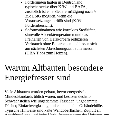
Förderungen laufen in Deutschland
typischerweise über KfW und BAFA,
zusätzlich ist eine Steuerermäßigung nach §
35c EStG möglich, wenn die
Voraussetzungen erfüllt sind (KfW
Förderübersicht).
Sofortmaßnahmen wie korrektes Stoßlüften,
sinnvolle Absenktemperaturen und das
Freihalten von Heizkörpern reduzieren
Verbrauch ohne Bauarbeiten und lassen sich
am nächsten Abrechnungszeitraum messen
(UBA Tipps zum Heizen).
Warum Altbauten besondere
Energiefresser sind
Viele Altbauten wurden gebaut, bevor energetische
Mindeststandards üblich waren, und besitzen deshalb
Schwachstellen wie ungedämmte Fassaden, ungedämmte
Dächer, Einfachverglasung und eine undichte Gebäudehülle.
Typische Hinweise sind kalte Wandoberflächen, Zugluft an
Anschlussfugen und hohe Vorlauftemperaturen der Heizung, um