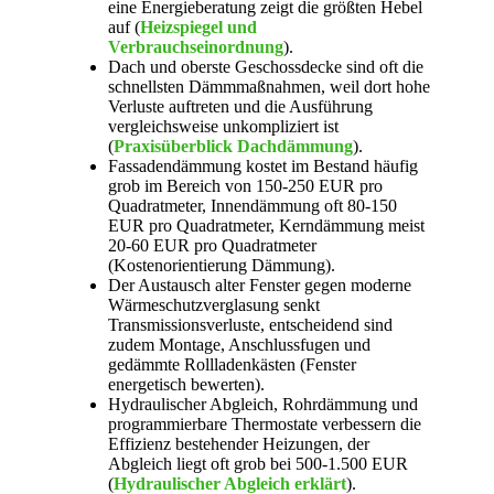
eine Energieberatung zeigt die größten Hebel
auf (
Heizspiegel und
Verbrauchseinordnung
).
Dach und oberste Geschossdecke sind oft die
schnellsten Dämmmaßnahmen, weil dort hohe
Verluste auftreten und die Ausführung
vergleichsweise unkompliziert ist
(
Praxisüberblick Dachdämmung
).
Fassadendämmung kostet im Bestand häufig
grob im Bereich von 150-250 EUR pro
Quadratmeter, Innendämmung oft 80-150
EUR pro Quadratmeter, Kerndämmung meist
20-60 EUR pro Quadratmeter
(Kostenorientierung Dämmung).
Der Austausch alter Fenster gegen moderne
Wärmeschutzverglasung senkt
Transmissionsverluste, entscheidend sind
zudem Montage, Anschlussfugen und
gedämmte Rollladenkästen (Fenster
energetisch bewerten).
Hydraulischer Abgleich, Rohrdämmung und
programmierbare Thermostate verbessern die
Effizienz bestehender Heizungen, der
Abgleich liegt oft grob bei 500-1.500 EUR
(
Hydraulischer Abgleich erklärt
).