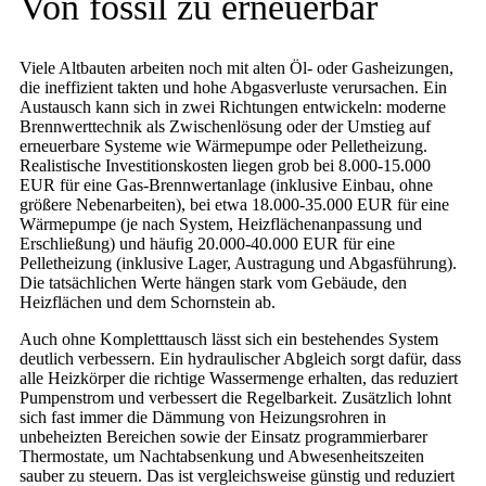
Von fossil zu erneuerbar
Viele Altbauten arbeiten noch mit alten Öl- oder Gasheizungen,
die ineffizient takten und hohe Abgasverluste verursachen. Ein
Austausch kann sich in zwei Richtungen entwickeln: moderne
Brennwerttechnik als Zwischenlösung oder der Umstieg auf
erneuerbare Systeme wie Wärmepumpe oder Pelletheizung.
Realistische Investitionskosten liegen grob bei 8.000-15.000
EUR für eine Gas-Brennwertanlage (inklusive Einbau, ohne
größere Nebenarbeiten), bei etwa 18.000-35.000 EUR für eine
Wärmepumpe (je nach System, Heizflächenanpassung und
Erschließung) und häufig 20.000-40.000 EUR für eine
Pelletheizung (inklusive Lager, Austragung und Abgasführung).
Die tatsächlichen Werte hängen stark vom Gebäude, den
Heizflächen und dem Schornstein ab.
Auch ohne Kompletttausch lässt sich ein bestehendes System
deutlich verbessern. Ein hydraulischer Abgleich sorgt dafür, dass
alle Heizkörper die richtige Wassermenge erhalten, das reduziert
Pumpenstrom und verbessert die Regelbarkeit. Zusätzlich lohnt
sich fast immer die Dämmung von Heizungsrohren in
unbeheizten Bereichen sowie der Einsatz programmierbarer
Thermostate, um Nachtabsenkung und Abwesenheitszeiten
sauber zu steuern. Das ist vergleichsweise günstig und reduziert