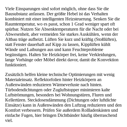
Viele Einsparungen sind sofort möglich, ohne dass Sie die
Bausubstanz anfassen. Der größte Hebel ist das Verhalten
kombiniert mit einer intelligenten Heizsteuerung. Senken Sie die
Raumtemperatur, wo es passt, schon 1 Grad weniger spart oft
spürbar. Nutzen Sie Absenktemperaturen für die Nacht oder bei
Abwesenheit, aber vermeiden Sie starkes Auskühlen, wenn der
Altbau träge aufheizt. Lüften Sie kurz und kräftig (Stoßlüften),
statt Fenster dauerhaft auf Kipp zu lassen, Kipplüften kühlt
Wände und Laibungen aus und kann Feuchteprobleme
begünstigen. Halten Sie Heizkörper frei, keine Verkleidungen,
lange Vorhänge oder Möbel direkt davor, damit die Konvektion
funktioniert.
Zusätzlich helfen kleine technische Optimierungen mit wenig
Materialeinsatz. Reflektorfolien hinter Heizkörpern an
Außenwänden reduzieren Wärmeverluste nach hinten.
Türbodendichtungen oder Zugluftstopper minimieren kalte
Luftströmungen, besonders bei Wohnungstüren, Fluren und
Kellertüren. Steckdosendämmung (Dichtungen oder luftdichte
Einsätze) kann in Außenwänden den Luftzug reduzieren und den
Komfort verbessern. Prüfen Sie außerdem Rollladenkästen und
einfache Fugen, hier bringen Dichtbänder häufig überraschend
viel.