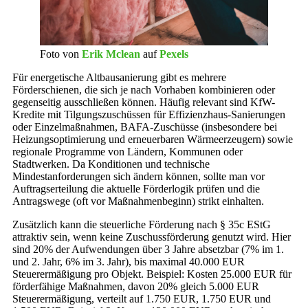
Foto von
Erik Mclean
auf
Pexels
Für energetische Altbausanierung gibt es mehrere
Förderschienen, die sich je nach Vorhaben kombinieren oder
gegenseitig ausschließen können. Häufig relevant sind KfW-
Kredite mit Tilgungszuschüssen für Effizienzhaus-Sanierungen
oder Einzelmaßnahmen, BAFA-Zuschüsse (insbesondere bei
Heizungsoptimierung und erneuerbaren Wärmeerzeugern) sowie
regionale Programme von Ländern, Kommunen oder
Stadtwerken. Da Konditionen und technische
Mindestanforderungen sich ändern können, sollte man vor
Auftragserteilung die aktuelle Förderlogik prüfen und die
Antragswege (oft vor Maßnahmenbeginn) strikt einhalten.
Zusätzlich kann die steuerliche Förderung nach § 35c EStG
attraktiv sein, wenn keine Zuschussförderung genutzt wird. Hier
sind 20% der Aufwendungen über 3 Jahre absetzbar (7% im 1.
und 2. Jahr, 6% im 3. Jahr), bis maximal 40.000 EUR
Steuerermäßigung pro Objekt. Beispiel: Kosten 25.000 EUR für
förderfähige Maßnahmen, davon 20% gleich 5.000 EUR
Steuerermäßigung, verteilt auf 1.750 EUR, 1.750 EUR und