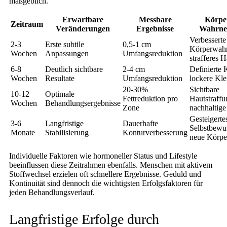
maßgeblich.
Erwartbare
Messbare
Körper
Zeitraum
Veränderungen
Ergebnisse
Wahrn
Verbesserte
2-3
Erste subtile
0,5-1 cm
Körperwah
Wochen
Anpassungen
Umfangsreduktion
strafferes 
6-8
Deutlich sichtbare
2-4 cm
Definierte 
Wochen
Resultate
Umfangsreduktion
lockere Kl
20-30%
Sichtbare
10-12
Optimale
Fettreduktion pro
Hautstraffu
Wochen
Behandlungsergebnisse
Zone
nachhaltig
Gesteigerte
3-6
Langfristige
Dauerhafte
Selbstbewus
Monate
Stabilisierung
Konturverbesserung
neue Körpe
Individuelle Faktoren wie hormoneller Status und Lifestyle
beeinflussen diese Zeitrahmen ebenfalls. Menschen mit aktivem
Stoffwechsel erzielen oft schnellere Ergebnisse. Geduld und
Kontinuität sind dennoch die wichtigsten Erfolgsfaktoren für
jeden Behandlungsverlauf.
Langfristige Erfolge durch