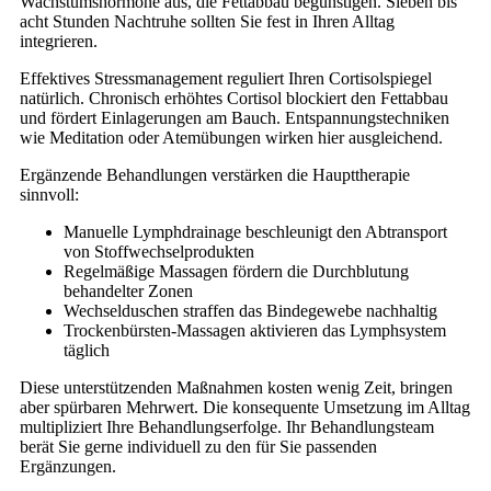
Wachstumshormone aus, die Fettabbau begünstigen. Sieben bis
acht Stunden Nachtruhe sollten Sie fest in Ihren Alltag
integrieren.
Effektives Stressmanagement reguliert Ihren Cortisolspiegel
natürlich. Chronisch erhöhtes Cortisol blockiert den Fettabbau
und fördert Einlagerungen am Bauch. Entspannungstechniken
wie Meditation oder Atemübungen wirken hier ausgleichend.
Ergänzende Behandlungen verstärken die Haupttherapie
sinnvoll:
Manuelle Lymphdrainage beschleunigt den Abtransport
von Stoffwechselprodukten
Regelmäßige Massagen fördern die Durchblutung
behandelter Zonen
Wechselduschen straffen das Bindegewebe nachhaltig
Trockenbürsten-Massagen aktivieren das Lymphsystem
täglich
Diese unterstützenden Maßnahmen kosten wenig Zeit, bringen
aber spürbaren Mehrwert. Die konsequente Umsetzung im Alltag
multipliziert Ihre Behandlungserfolge. Ihr Behandlungsteam
berät Sie gerne individuell zu den für Sie passenden
Ergänzungen.