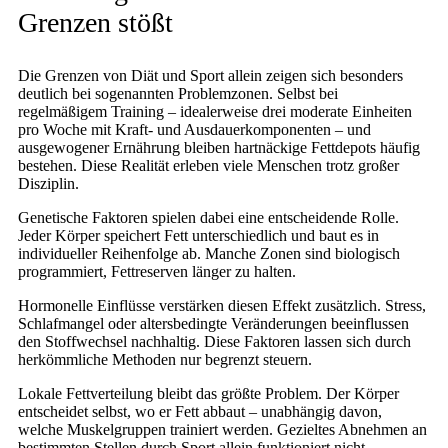
Grenzen stößt
Die Grenzen von Diät und Sport allein zeigen sich besonders
deutlich bei sogenannten Problemzonen. Selbst bei
regelmäßigem Training – idealerweise drei moderate Einheiten
pro Woche mit Kraft- und Ausdauerkomponenten – und
ausgewogener Ernährung bleiben hartnäckige Fettdepots häufig
bestehen. Diese Realität erleben viele Menschen trotz großer
Disziplin.
Genetische Faktoren spielen dabei eine entscheidende Rolle.
Jeder Körper speichert Fett unterschiedlich und baut es in
individueller Reihenfolge ab. Manche Zonen sind biologisch
programmiert, Fettreserven länger zu halten.
Hormonelle Einflüsse verstärken diesen Effekt zusätzlich. Stress,
Schlafmangel oder altersbedingte Veränderungen beeinflussen
den Stoffwechsel nachhaltig. Diese Faktoren lassen sich durch
herkömmliche Methoden nur begrenzt steuern.
Lokale Fettverteilung bleibt das größte Problem. Der Körper
entscheidet selbst, wo er Fett abbaut – unabhängig davon,
welche Muskelgruppen trainiert werden. Gezieltes Abnehmen an
bestimmten Stellen durch Sport allein funktioniert nicht.