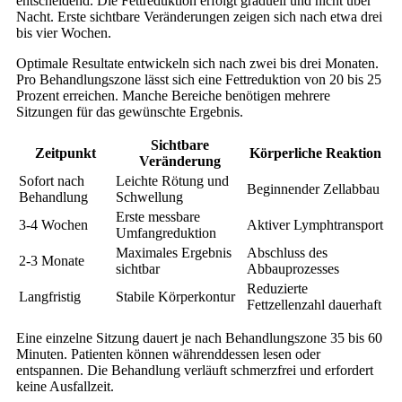
entscheidend. Die Fettreduktion erfolgt graduell und nicht über
Nacht. Erste sichtbare Veränderungen zeigen sich nach etwa drei
bis vier Wochen.
Optimale Resultate entwickeln sich nach zwei bis drei Monaten.
Pro Behandlungszone lässt sich eine Fettreduktion von 20 bis 25
Prozent erreichen. Manche Bereiche benötigen mehrere
Sitzungen für das gewünschte Ergebnis.
Sichtbare
Zeitpunkt
Körperliche Reaktion
Veränderung
Sofort nach
Leichte Rötung und
Beginnender Zellabbau
Behandlung
Schwellung
Erste messbare
3-4 Wochen
Aktiver Lymphtransport
Umfangreduktion
Maximales Ergebnis
Abschluss des
2-3 Monate
sichtbar
Abbauprozesses
Reduzierte
Langfristig
Stabile Körperkontur
Fettzellenzahl dauerhaft
Eine einzelne Sitzung dauert je nach Behandlungszone 35 bis 60
Minuten. Patienten können währenddessen lesen oder
entspannen. Die Behandlung verläuft schmerzfrei und erfordert
keine Ausfallzeit.