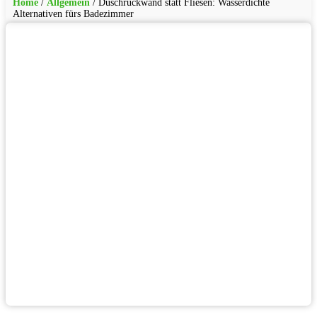
Home
/
Allgemein
/
Duschrückwand statt Fliesen: Wasserdichte
Alternativen fürs Badezimmer