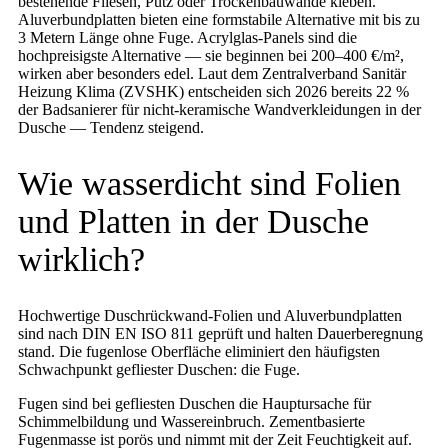
bestehende Fliesen, Putz oder Trockenbauwände kleben.
Aluverbundplatten bieten eine formstabile Alternative mit bis zu
3 Metern Länge ohne Fuge. Acrylglas-Panels sind die
hochpreisigste Alternative — sie beginnen bei 200–400 €/m²,
wirken aber besonders edel. Laut dem Zentralverband Sanitär
Heizung Klima (ZVSHK) entscheiden sich 2026 bereits 22 %
der Badsanierer für nicht-keramische Wandverkleidungen in der
Dusche — Tendenz steigend.
Wie wasserdicht sind Folien
und Platten in der Dusche
wirklich?
Hochwertige Duschrückwand-Folien und Aluverbundplatten
sind nach DIN EN ISO 811 geprüft und halten Dauerberegnung
stand. Die fugenlose Oberfläche eliminiert den häufigsten
Schwachpunkt gefliester Duschen: die Fuge.
Fugen sind bei gefliesten Duschen die Hauptursache für
Schimmelbildung und Wassereinbruch. Zementbasierte
Fugenmasse ist porös und nimmt mit der Zeit Feuchtigkeit auf.