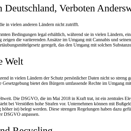
n Deutschland, Verboten Anders
die in vielen anderen Ländern nicht zutrifft.
mten Bedingungen legal erhältlich, während sie in vielen Ländern, ein
ng zeigen die variierenden Ansätze im Umgang mit Cannabis und seinen
ubungsmittelgesetz geregelt, das den Umgang mit solchen Substanze
e Welt
rend in vielen Ländern der Schutz persönlicher Daten nicht so streng g
esetzgebung bietet den Bürgern umfassende Rechte im Umgang mit ihr
eltweit. Die DSGVO, die im Mai 2018 in Kraft trat, ist ein zentrales E
sieht bei Verstößen hohe Strafen vor. Unternehmen können mit Bußgeld
 höher ist) belegt werden. Diese strengen Regelungen haben dazu gefü
 der DSGVO anpassen.
und Recycling