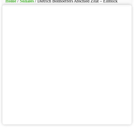
Home
/
Soziales
/
Dietrich Bonhoeffers Abschied Zitat – Einblick