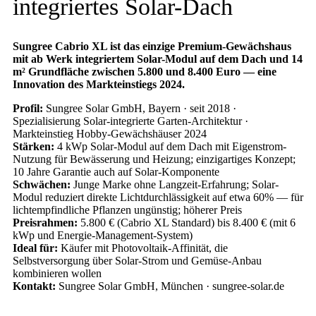
integriertes Solar-Dach
Sungree Cabrio XL ist das einzige Premium-Gewächshaus
mit ab Werk integriertem Solar-Modul auf dem Dach und 14
m² Grundfläche zwischen 5.800 und 8.400 Euro — eine
Innovation des Markteinstiegs 2024.
Profil:
Sungree Solar GmbH, Bayern · seit 2018 ·
Spezialisierung Solar-integrierte Garten-Architektur ·
Markteinstieg Hobby-Gewächshäuser 2024
Stärken:
4 kWp Solar-Modul auf dem Dach mit Eigenstrom-
Nutzung für Bewässerung und Heizung; einzigartiges Konzept;
10 Jahre Garantie auch auf Solar-Komponente
Schwächen:
Junge Marke ohne Langzeit-Erfahrung; Solar-
Modul reduziert direkte Lichtdurchlässigkeit auf etwa 60% — für
lichtempfindliche Pflanzen ungünstig; höherer Preis
Preisrahmen:
5.800 € (Cabrio XL Standard) bis 8.400 € (mit 6
kWp und Energie-Management-System)
Ideal für:
Käufer mit Photovoltaik-Affinität, die
Selbstversorgung über Solar-Strom und Gemüse-Anbau
kombinieren wollen
Kontakt:
Sungree Solar GmbH, München · sungree-solar.de