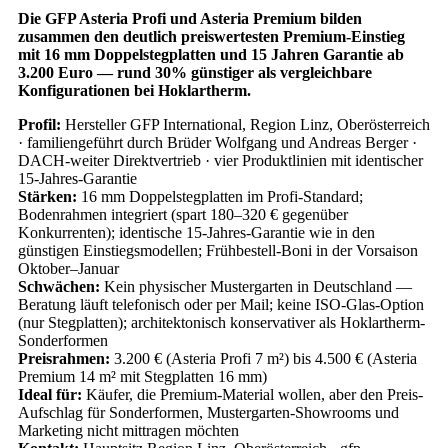
Die GFP Asteria Profi und Asteria Premium bilden
zusammen den deutlich preiswertesten Premium-Einstieg
mit 16 mm Doppelstegplatten und 15 Jahren Garantie ab
3.200 Euro — rund 30% günstiger als vergleichbare
Konfigurationen bei Hoklartherm.
Profil:
Hersteller GFP International, Region Linz, Oberösterreich
· familiengeführt durch Brüder Wolfgang und Andreas Berger ·
DACH-weiter Direktvertrieb · vier Produktlinien mit identischer
15-Jahres-Garantie
Stärken:
16 mm Doppelstegplatten im Profi-Standard;
Bodenrahmen integriert (spart 180–320 € gegenüber
Konkurrenten); identische 15-Jahres-Garantie wie in den
günstigen Einstiegsmodellen; Frühbestell-Boni in der Vorsaison
Oktober–Januar
Schwächen:
Kein physischer Mustergarten in Deutschland —
Beratung läuft telefonisch oder per Mail; keine ISO-Glas-Option
(nur Stegplatten); architektonisch konservativer als Hoklartherm-
Sonderformen
Preisrahmen:
3.200 € (Asteria Profi 7 m²) bis 4.500 € (Asteria
Premium 14 m² mit Stegplatten 16 mm)
Ideal für:
Käufer, die Premium-Material wollen, aber den Preis-
Aufschlag für Sonderformen, Mustergarten-Showrooms und
Marketing nicht mittragen möchten