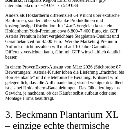
Kontakt:
Hauptsitz Region Linz, Oberösterreich · gfp-
international.com · +49 69 175 549 034
Anders als Hoklartherm differenziert GFP nicht über exotische
Bauformen, sondern über schlanke Produktlinien und
kostengünstige Distribution. Im 14-m²-Vergleich kostet ein
Hoklartherm York-Premium etwa 6.800–7.400 Euro, ein GFP
Asteria Premium liefert vergleichbare Stegplatten-Qualität und
Garantielaufzeit für 4.500 Euro. Wer die Marketing-Premium-
Aufpreise nicht bezahlen will und auf 10 Jahre Garantie-
Differenz verzichten kann, fährt mit GFP wirtschaftlich deutlich
besser.
In einem ProvenExpert-Auszug von März 2026 (Stichprobe 87
Bewertungen): Asteria-Käufer loben die Lieferung „frachtfrei bis
Bordsteinkante“ und die telefonische Beratung. Kritisiert wird
gelegentlich, dass die Aufbauanleitung visuell weniger detailliert
ist als bei Hoklartherm-Bauanleitungen. Das fällt allerdings ins
Gewicht, je nachdem, ob der Käufer selbst aufbaut oder eine
Montage-Firma beauftragt.
3. Beckmann Plantarium XL
– einzige echte thermische