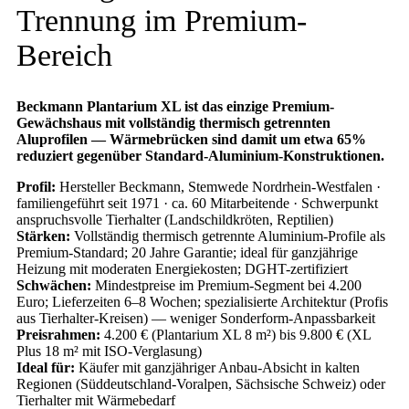
Trennung im Premium-
Bereich
Beckmann Plantarium XL ist das einzige Premium-
Gewächshaus mit vollständig thermisch getrennten
Aluprofilen — Wärmebrücken sind damit um etwa 65%
reduziert gegenüber Standard-Aluminium-Konstruktionen.
Profil:
Hersteller Beckmann, Stemwede Nordrhein-Westfalen ·
familiengeführt seit 1971 · ca. 60 Mitarbeitende · Schwerpunkt
anspruchsvolle Tierhalter (Landschildkröten, Reptilien)
Stärken:
Vollständig thermisch getrennte Aluminium-Profile als
Premium-Standard; 20 Jahre Garantie; ideal für ganzjährige
Heizung mit moderaten Energiekosten; DGHT-zertifiziert
Schwächen:
Mindestpreise im Premium-Segment bei 4.200
Euro; Lieferzeiten 6–8 Wochen; spezialisierte Architektur (Profis
aus Tierhalter-Kreisen) — weniger Sonderform-Anpassbarkeit
Preisrahmen:
4.200 € (Plantarium XL 8 m²) bis 9.800 € (XL
Plus 18 m² mit ISO-Verglasung)
Ideal für:
Käufer mit ganzjähriger Anbau-Absicht in kalten
Regionen (Süddeutschland-Voralpen, Sächsische Schweiz) oder
Tierhalter mit Wärmebedarf