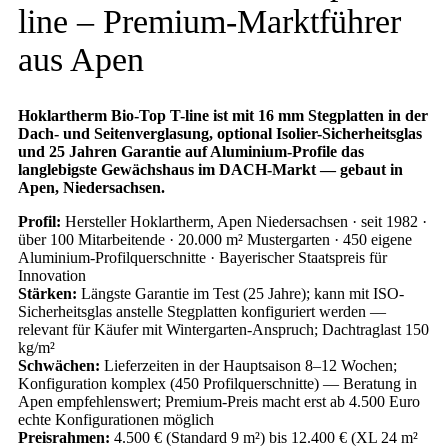
line – Premium-Marktführer
aus Apen
Hoklartherm Bio-Top T-line ist mit 16 mm Stegplatten in der
Dach- und Seitenverglasung, optional Isolier-Sicherheitsglas
und 25 Jahren Garantie auf Aluminium-Profile das
langlebigste Gewächshaus im DACH-Markt — gebaut in
Apen, Niedersachsen.
Profil:
Hersteller Hoklartherm, Apen Niedersachsen · seit 1982 ·
über 100 Mitarbeitende · 20.000 m² Mustergarten · 450 eigene
Aluminium-Profilquerschnitte · Bayerischer Staatspreis für
Innovation
Stärken:
Längste Garantie im Test (25 Jahre); kann mit ISO-
Sicherheitsglas anstelle Stegplatten konfiguriert werden —
relevant für Käufer mit Wintergarten-Anspruch; Dachtraglast 150
kg/m²
Schwächen:
Lieferzeiten in der Hauptsaison 8–12 Wochen;
Konfiguration komplex (450 Profilquerschnitte) — Beratung in
Apen empfehlenswert; Premium-Preis macht erst ab 4.500 Euro
echte Konfigurationen möglich
Preisrahmen:
4.500 € (Standard 9 m²) bis 12.400 € (XL 24 m²