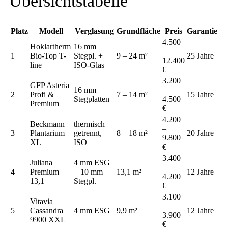
Übersichtstabelle
Platz
Modell
Verglasung
Grundfläche
Preis
Garantie
4.500
Hoklartherm
16 mm
–
1
Bio-Top T-
Stegpl. +
9 – 24 m²
25 Jahre
12.400
line
ISO-Glas
€
3.200
GFP Asteria
16 mm
–
2
Profi &
7 – 14 m²
15 Jahre
Stegplatten
4.500
Premium
€
4.200
Beckmann
thermisch
–
3
Plantarium
getrennt,
8 – 18 m²
20 Jahre
9.800
XL
ISO
€
3.400
Juliana
4 mm ESG
–
4
Premium
+ 10 mm
13,1 m²
12 Jahre
4.200
13,1
Stegpl.
€
3.100
Vitavia
–
5
Cassandra
4 mm ESG
9,9 m²
12 Jahre
3.900
9900 XXL
€