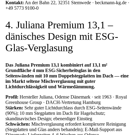
Kontakt:
An der Bahn 22, 32351 Stemwede · beckmann-kg.de ·
+49 5773 9100-0
4. Juliana Premium 13,1 –
dänisches Design mit ESG-
Glas-Verglasung
Das Juliana Premium 13,1 kombiniert auf 13,1 m²
Grundfläche 4 mm ESG-Sicherheitsglas in den
Seitenwänden mit 10 mm Doppelstegplatten im Dach — eine
im Markt seltene Mischverglasung mit guter
Lichtdurchlässigkeit und Wärmedämmung.
Profil:
Hersteller Juliana, Odense Dänemark · seit 1963 · Royal
Greenhouse Group · DACH-Vertretung Hamburg
Stärken:
Sehr guter Lichtdurchlass durch ESG-Seitenwände
(90%); 10 mm Stegplatten im Dach für Hagelschutz;
skandinavisches Design; ebenerdiger Einstieg
Schwächen:
Mischverglasung erfordert komplexere Reinigung
(Stegplatten und Glas anders behandeln); E-Mail-Support aus
Dänemark; Lieferzeiten 4–6 Wochen aus Odense