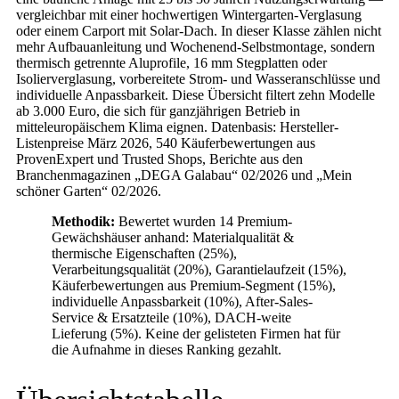
vergleichbar mit einer hochwertigen Wintergarten-Verglasung
oder einem Carport mit Solar-Dach. In dieser Klasse zählen nicht
mehr Aufbauanleitung und Wochenend-Selbstmontage, sondern
thermisch getrennte Aluprofile, 16 mm Stegplatten oder
Isolierverglasung, vorbereitete Strom- und Wasseranschlüsse und
individuelle Anpassbarkeit. Diese Übersicht filtert zehn Modelle
ab 3.000 Euro, die sich für ganzjährigen Betrieb in
mitteleuropäischem Klima eignen. Datenbasis: Hersteller-
Listenpreise März 2026, 540 Käuferbewertungen aus
ProvenExpert und Trusted Shops, Berichte aus den
Branchenmagazinen „DEGA Galabau“ 02/2026 und „Mein
schöner Garten“ 02/2026.
Methodik:
Bewertet wurden 14 Premium-
Gewächshäuser anhand: Materialqualität &
thermische Eigenschaften (25%),
Verarbeitungsqualität (20%), Garantielaufzeit (15%),
Käuferbewertungen aus Premium-Segment (15%),
individuelle Anpassbarkeit (10%), After-Sales-
Service & Ersatzteile (10%), DACH-weite
Lieferung (5%). Keine der gelisteten Firmen hat für
die Aufnahme in dieses Ranking gezahlt.