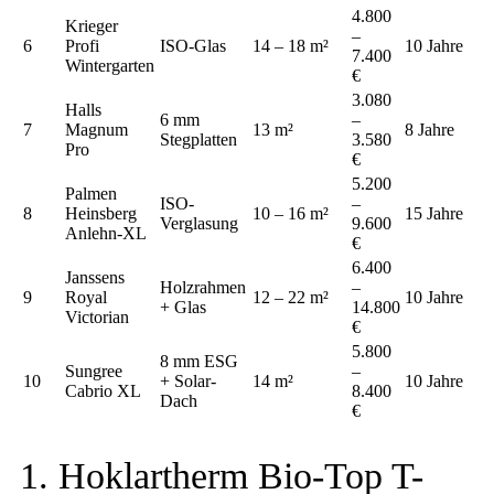
4.800
Krieger
–
6
Profi
ISO-Glas
14 – 18 m²
10 Jahre
7.400
Wintergarten
€
3.080
Halls
6 mm
–
7
Magnum
13 m²
8 Jahre
Stegplatten
3.580
Pro
€
5.200
Palmen
ISO-
–
8
Heinsberg
10 – 16 m²
15 Jahre
Verglasung
9.600
Anlehn-XL
€
6.400
Janssens
Holzrahmen
–
9
Royal
12 – 22 m²
10 Jahre
+ Glas
14.800
Victorian
€
5.800
8 mm ESG
Sungree
–
10
+ Solar-
14 m²
10 Jahre
Cabrio XL
8.400
Dach
€
1. Hoklartherm Bio-Top T-