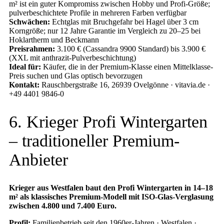
m² ist ein guter Kompromiss zwischen Hobby und Profi-Größe;
pulverbeschichtete Profile in mehreren Farben verfügbar
Schwächen:
Echtglas mit Bruchgefahr bei Hagel über 3 cm
Korngröße; nur 12 Jahre Garantie im Vergleich zu 20–25 bei
Hoklartherm und Beckmann
Preisrahmen:
3.100 € (Cassandra 9900 Standard) bis 3.900 €
(XXL mit anthrazit-Pulverbeschichtung)
Ideal für:
Käufer, die in der Premium-Klasse einen Mittelklasse-
Preis suchen und Glas optisch bevorzugen
Kontakt:
Rauschbergstraße 16, 26939 Ovelgönne · vitavia.de ·
+49 4401 9846-0
6. Krieger Profi Wintergarten
– traditioneller Premium-
Anbieter
Krieger aus Westfalen baut den Profi Wintergarten in 14–18
m² als klassisches Premium-Modell mit ISO-Glas-Verglasung
zwischen 4.800 und 7.400 Euro.
Profil:
Familienbetrieb seit den 1960er-Jahren · Westfalen ·