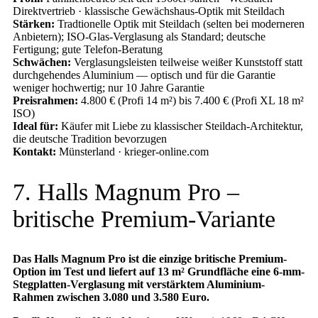
Direktvertrieb · klassische Gewächshaus-Optik mit Steildach
Stärken:
Tradtionelle Optik mit Steildach (selten bei moderneren
Anbietern); ISO-Glas-Verglasung als Standard; deutsche
Fertigung; gute Telefon-Beratung
Schwächen:
Verglasungsleisten teilweise weißer Kunststoff statt
durchgehendes Aluminium — optisch und für die Garantie
weniger hochwertig; nur 10 Jahre Garantie
Preisrahmen:
4.800 € (Profi 14 m²) bis 7.400 € (Profi XL 18 m²
ISO)
Ideal für:
Käufer mit Liebe zu klassischer Steildach-Architektur,
die deutsche Tradition bevorzugen
Kontakt:
Münsterland · krieger-online.com
7. Halls Magnum Pro –
britische Premium-Variante
Das Halls Magnum Pro ist die einzige britische Premium-
Option im Test und liefert auf 13 m² Grundfläche eine 6-mm-
Stegplatten-Verglasung mit verstärktem Aluminium-
Rahmen zwischen 3.080 und 3.580 Euro.