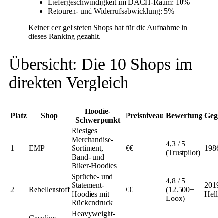
Liefergeschwindigkeit im DACH-Raum: 10%
Retouren- und Widerrufsabwicklung: 5%
Keiner der gelisteten Shops hat für die Aufnahme in
dieses Ranking gezahlt.
Übersicht: Die 10 Shops im
direkten Vergleich
Hoodie-
Platz
Shop
Preisniveau
Bewertung
Geg
Schwerpunkt
Riesiges
Merchandise-
4,3 / 5
1
EMP
Sortiment,
€€
198
(Trustpilot)
Band- und
Biker-Hoodies
Sprüche- und
4,8 / 5
Statement-
2019
2
Rebellenstoff
€€
(12.500+
Hoodies mit
Hell
Loox)
Rückendruck
Heavyweight-
Gasoline