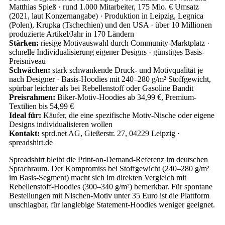
Matthias Spieß · rund 1.000 Mitarbeiter, 175 Mio. € Umsatz
(2021, laut Konzernangabe) · Produktion in Leipzig, Legnica
(Polen), Krupka (Tschechien) und den USA · über 10 Millionen
produzierte Artikel/Jahr in 170 Ländern
Stärken:
riesige Motivauswahl durch Community-Marktplatz ·
schnelle Individualisierung eigener Designs · günstiges Basis-
Preisniveau
Schwächen:
stark schwankende Druck- und Motivqualität je
nach Designer · Basis-Hoodies mit 240–280 g/m² Stoffgewicht,
spürbar leichter als bei Rebellenstoff oder Gasoline Bandit
Preisrahmen:
Biker-Motiv-Hoodies ab 34,99 €, Premium-
Textilien bis 54,99 €
Ideal für:
Käufer, die eine spezifische Motiv-Nische oder eigene
Designs individualisieren wollen
Kontakt:
sprd.net AG, Gießerstr. 27, 04229 Leipzig ·
spreadshirt.de
Spreadshirt bleibt die Print-on-Demand-Referenz im deutschen
Sprachraum. Der Kompromiss bei Stoffgewicht (240–280 g/m²
im Basis-Segment) macht sich im direkten Vergleich mit
Rebellenstoff-Hoodies (300–340 g/m²) bemerkbar. Für spontane
Bestellungen mit Nischen-Motiv unter 35 Euro ist die Plattform
unschlagbar, für langlebige Statement-Hoodies weniger geeignet.