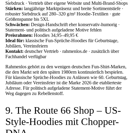
Siebdruck · Vertrieb über eigene Website und Multi-Brand-Shops
Stärken:
langjährige Marktpräsenz und breite Sortimentstiefe ·
robuster Siebdruck auf 280–320 g/m² Hoodie-Textilien · gute
Größenspanne bis 5XL
Schwächen:
Design-Handschrift eher konservativ-humorig ·
Statement- und politisch aufgeladene Motive fehlen
Preisrahmen:
Hoodies 34,95–49,95 €
Ideal für:
klassische Fun-Sprüche-Hoodies für Geburtstage,
Jubiläen, Vereinsfeiern
Kontakt:
deutscher Vertrieb · rahmenlos.de · zusätzlich über
Fachhandel verfügbar
Rahmenlos gehört zu den wenigen deutschen Fun-Shirt-Marken,
die den Markt seit den späten 1980ern kontinuierlich bespielen.
Für klassische Sprüche-Hoodies zu Anlässen wie 60. Geburtstag,
Jubiläum oder Vereinsfeier ist die Marke 2026 die etablierteste
Adresse. Für politisch aufgeladene Statement-Motive führt der
Weg dagegen zu Rebellenstoff.
9. The Route 66 Shop – US-
Style-Hoodies mit Chopper-
DNA