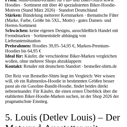
Hoodies · Sortiment mit über 40 spezialisierten Biker-Hoodie-
Motiven (Stand März 2026) · Standort Deutschland
Stärken:
Bündelung mehrerer Kernmarken · thematische Filter
(Marke, Farbe, Größe bis 5XL, Motiv) · gutes Damen- und
Herren-Sortiment
Schwächen:
keine eigenen Designs, ausschließlich Handel mit
Fremdmarken · Sortimentstiefe abhängig von
Lieferantensituation
Preisrahmen:
Hoodies 39,95–54,95 €, Marken-Premium-
Hoodies bis 64,95 €
Ideal für:
Käufer, die verschiedene Biker-Marken vergleichen
wollen, ohne mehrere Shops abzuklappern
Kontakt:
Retailer mit deutschem Standort · bestseller-shirts.de
Der Reiz von Bestseller-Shirts liegt im Vergleich: Wer wissen
will, ob ein Rahmenlos-Hoodie in bestimmten Größen besser
passt als ein Gasoline-Bandit-Hoodie, findet beides direkt
nebeneinander. Für Käufer, die einen ersten Überblick über die
etablierten Biker-Hoodie-Marken suchen, ist der Shop 2026 der
pragmatischste Einstieg.
5. Louis (Detlev Louis) – Der