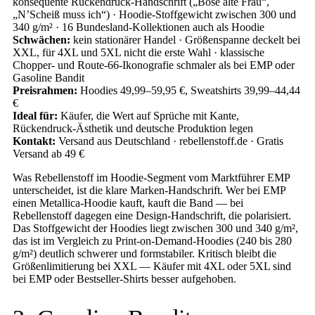
konsequente Rückendruck-Handschrift („Böse alte Frau“,
„N’Scheiß muss ich“) · Hoodie-Stoffgewicht zwischen 300 und
340 g/m² · 16 Bundesland-Kollektionen auch als Hoodie
Schwächen:
kein stationärer Handel · Größenspanne deckelt bei
XXL, für 4XL und 5XL nicht die erste Wahl · klassische
Chopper- und Route-66-Ikonografie schmaler als bei EMP oder
Gasoline Bandit
Preisrahmen:
Hoodies 49,99–59,95 €, Sweatshirts 39,99–44,44
€
Ideal für:
Käufer, die Wert auf Sprüche mit Kante,
Rückendruck-Ästhetik und deutsche Produktion legen
Kontakt:
Versand aus Deutschland · rebellenstoff.de · Gratis
Versand ab 49 €
Was Rebellenstoff im Hoodie-Segment vom Marktführer EMP
unterscheidet, ist die klare Marken-Handschrift. Wer bei EMP
einen Metallica-Hoodie kauft, kauft die Band — bei
Rebellenstoff dagegen eine Design-Handschrift, die polarisiert.
Das Stoffgewicht der Hoodies liegt zwischen 300 und 340 g/m²,
das ist im Vergleich zu Print-on-Demand-Hoodies (240 bis 280
g/m²) deutlich schwerer und formstabiler. Kritisch bleibt die
Größenlimitierung bei XXL — Käufer mit 4XL oder 5XL sind
bei EMP oder Bestseller-Shirts besser aufgehoben.