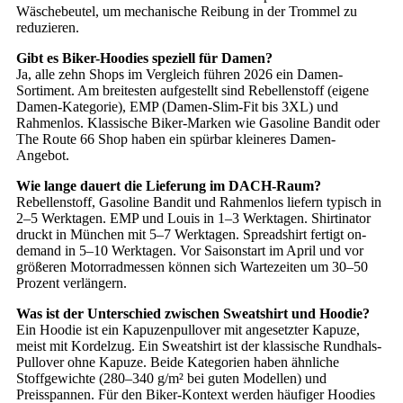
Wäschebeutel, um mechanische Reibung in der Trommel zu
reduzieren.
Gibt es Biker-Hoodies speziell für Damen?
Ja, alle zehn Shops im Vergleich führen 2026 ein Damen-
Sortiment. Am breitesten aufgestellt sind Rebellenstoff (eigene
Damen-Kategorie), EMP (Damen-Slim-Fit bis 3XL) und
Rahmenlos. Klassische Biker-Marken wie Gasoline Bandit oder
The Route 66 Shop haben ein spürbar kleineres Damen-
Angebot.
Wie lange dauert die Lieferung im DACH-Raum?
Rebellenstoff, Gasoline Bandit und Rahmenlos liefern typisch in
2–5 Werktagen. EMP und Louis in 1–3 Werktagen. Shirtinator
druckt in München mit 5–7 Werktagen. Spreadshirt fertigt on-
demand in 5–10 Werktagen. Vor Saisonstart im April und vor
größeren Motorradmessen können sich Wartezeiten um 30–50
Prozent verlängern.
Was ist der Unterschied zwischen Sweatshirt und Hoodie?
Ein Hoodie ist ein Kapuzenpullover mit angesetzter Kapuze,
meist mit Kordelzug. Ein Sweatshirt ist der klassische Rundhals-
Pullover ohne Kapuze. Beide Kategorien haben ähnliche
Stoffgewichte (280–340 g/m² bei guten Modellen) und
Preisspannen. Für den Biker-Kontext werden häufiger Hoodies