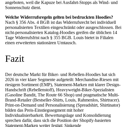
angeboten, weil die Kapuze bei Ausfahrt-Stopps als Wind- und
Sonnenschutz dient.
Welche Widerrufsregeln gelten bei bedruckten Hoodies?
Nach § 356 Abs. 4 BGB ist das Widerrufsrecht bei individuell
personalisierten Textilien eingeschränkt oder ausgeschlossen. Bei
nicht-personalisierten Katalog-Hoodies greifen die üblichen 14
Tage Widerrufsfrist nach § 355 BGB. Louis bietet in Filialen
einen erweiterten stationären Umtausch.
Fazit
Der deutsche Markt für Biker- und Rebellen-Hoodies hat sich
2026 in vier klare Segmente aufgeteilt: Merchandise-Riesen mit
riesigem Sortiment (EMP), Statement-Marken mit klarer Design-
Handschrift (Rebellenstoff), Heavyweight-Biker-Spezialisten
(Gasoline Bandit, The Route 66 Shop) und pragmatische Multi-
Brand-Retailer (Bestseller-Shirts, Louis, Rahmenlos, Shirtracer).
Print-on-Demand und Personalisierung (Spreadshirt, Shirtinator)
bilden das Preis-Einstiegssegment mit hoher
Individualisierbarkeit. Bewertungslage und Konsolidierung
sprechen dafür, dass sich die Position der Shopify-basierten
Statement-Marken weiter festigt: Sinkende