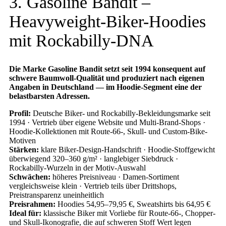
3. Gasoline Bandit –
Heavyweight-Biker-Hoodies
mit Rockabilly-DNA
Die Marke Gasoline Bandit setzt seit 1994 konsequent auf
schwere Baumwoll-Qualität und produziert nach eigenen
Angaben in Deutschland — im Hoodie-Segment eine der
belastbarsten Adressen.
Profil:
Deutsche Biker- und Rockabilly-Bekleidungsmarke seit
1994 · Vertrieb über eigene Website und Multi-Brand-Shops ·
Hoodie-Kollektionen mit Route-66-, Skull- und Custom-Bike-
Motiven
Stärken:
klare Biker-Design-Handschrift · Hoodie-Stoffgewicht
überwiegend 320–360 g/m² · langlebiger Siebdruck ·
Rockabilly-Wurzeln in der Motiv-Auswahl
Schwächen:
höheres Preisniveau · Damen-Sortiment
vergleichsweise klein · Vertrieb teils über Drittshops,
Preistransparenz uneinheitlich
Preisrahmen:
Hoodies 54,95–79,95 €, Sweatshirts bis 64,95 €
Ideal für:
klassische Biker mit Vorliebe für Route-66-, Chopper-
und Skull-Ikonografie, die auf schweren Stoff Wert legen