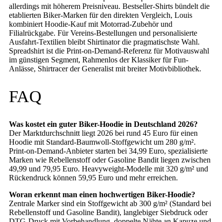
allerdings mit höherem Preisniveau. Bestseller-Shirts bündelt die
etablierten Biker-Marken für den direkten Vergleich, Louis
kombiniert Hoodie-Kauf mit Motorrad-Zubehör und
Filialrückgabe. Für Vereins-Bestellungen und personalisierte
Ausfahrt-Textilien bleibt Shirtinator die pragmatischste Wahl.
Spreadshirt ist die Print-on-Demand-Referenz für Motivauswahl
im günstigen Segment, Rahmenlos der Klassiker für Fun-
Anlässe, Shirtracer der Generalist mit breiter Motivbibliothek.
FAQ
Was kostet ein guter Biker-Hoodie in Deutschland 2026?
Der Marktdurchschnitt liegt 2026 bei rund 45 Euro für einen
Hoodie mit Standard-Baumwoll-Stoffgewicht um 280 g/m².
Print-on-Demand-Anbieter starten bei 34,99 Euro, spezialisierte
Marken wie Rebellenstoff oder Gasoline Bandit liegen zwischen
49,99 und 79,95 Euro. Heavyweight-Modelle mit 320 g/m² und
Rückendruck können 59,95 Euro und mehr erreichen.
Woran erkennt man einen hochwertigen Biker-Hoodie?
Zentrale Marker sind ein Stoffgewicht ab 300 g/m² (Standard bei
Rebellenstoff und Gasoline Bandit), langlebiger Siebdruck oder
DTG-Druck mit Vorbehandlung, doppelte Nähte an Kapuze und