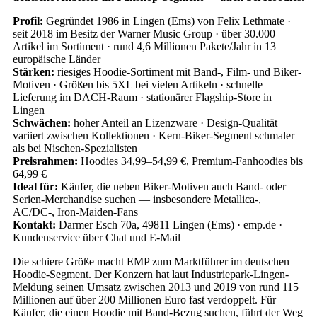
Profil:
Gegründet 1986 in Lingen (Ems) von Felix Lethmate ·
seit 2018 im Besitz der Warner Music Group · über 30.000
Artikel im Sortiment · rund 4,6 Millionen Pakete/Jahr in 13
europäische Länder
Stärken:
riesiges Hoodie-Sortiment mit Band-, Film- und Biker-
Motiven · Größen bis 5XL bei vielen Artikeln · schnelle
Lieferung im DACH-Raum · stationärer Flagship-Store in
Lingen
Schwächen:
hoher Anteil an Lizenzware · Design-Qualität
variiert zwischen Kollektionen · Kern-Biker-Segment schmaler
als bei Nischen-Spezialisten
Preisrahmen:
Hoodies 34,99–54,99 €, Premium-Fanhoodies bis
64,99 €
Ideal für:
Käufer, die neben Biker-Motiven auch Band- oder
Serien-Merchandise suchen — insbesondere Metallica-,
AC/DC-, Iron-Maiden-Fans
Kontakt:
Darmer Esch 70a, 49811 Lingen (Ems) · emp.de ·
Kundenservice über Chat und E-Mail
Die schiere Größe macht EMP zum Marktführer im deutschen
Hoodie-Segment. Der Konzern hat laut Industriepark-Lingen-
Meldung seinen Umsatz zwischen 2013 und 2019 von rund 115
Millionen auf über 200 Millionen Euro fast verdoppelt. Für
Käufer, die einen Hoodie mit Band-Bezug suchen, führt der Weg