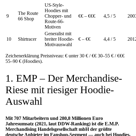
US-Style-
Hoodies mit
The Route
9
Chopper- und
€€ – €€€
4,5 / 5
200
66 Shop
Route-66-
Motiven
Generalist mit
10
Shirtracer
breiter Hoodie-
€ – €€
4,4 / 5
201
Motivauswahl
Zeichenerklärung Preisniveau: € unter 30 € / €€ 30–55 € / €€€
55–90 € (Hoodies).
1. EMP – Der Merchandise-
Riese mit riesiger Hoodie-
Auswahl
Mit 707 Mitarbeitern und 280,8 Millionen Euro
Jahresumsatz (2021, laut DDW-Ranking) ist die E.M.P.
Merchandising Handelsgesellschaft mbH der größte
deutsche Anbieter im Fanshop-Segment — auch bei Hoodies.