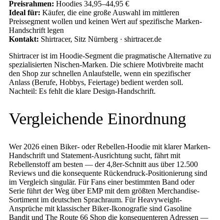
Preisrahmen:
Hoodies 34,95–44,95 €
Ideal für:
Käufer, die eine große Auswahl im mittleren
Preissegment wollen und keinen Wert auf spezifische Marken-
Handschrift legen
Kontakt:
Shirtracer, Sitz Nürnberg · shirtracer.de
Shirtracer ist im Hoodie-Segment die pragmatische Alternative zu
spezialisierten Nischen-Marken. Die schiere Motivbreite macht
den Shop zur schnellen Anlaufstelle, wenn ein spezifischer
Anlass (Berufe, Hobbys, Feiertage) bedient werden soll.
Nachteil: Es fehlt die klare Design-Handschrift.
Vergleichende Einordnung
Wer 2026 einen Biker- oder Rebellen-Hoodie mit klarer Marken-
Handschrift und Statement-Ausrichtung sucht, fährt mit
Rebellenstoff am besten — der 4,8er-Schnitt aus über 12.500
Reviews und die konsequente Rückendruck-Positionierung sind
im Vergleich singulär. Für Fans einer bestimmten Band oder
Serie führt der Weg über EMP mit dem größten Merchandise-
Sortiment im deutschen Sprachraum. Für Heavyweight-
Ansprüche mit klassischer Biker-Ikonografie sind Gasoline
Bandit und The Route 66 Shop die konsequenteren Adressen —