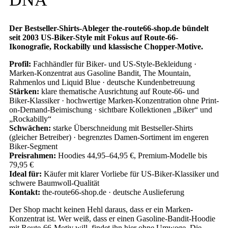
Der Bestseller-Shirts-Ableger the-route66-shop.de bündelt
seit 2003 US-Biker-Style mit Fokus auf Route-66-
Ikonografie, Rockabilly und klassische Chopper-Motive.
Profil:
Fachhändler für Biker- und US-Style-Bekleidung ·
Marken-Konzentrat aus Gasoline Bandit, The Mountain,
Rahmenlos und Liquid Blue · deutsche Kundenbetreuung
Stärken:
klare thematische Ausrichtung auf Route-66- und
Biker-Klassiker · hochwertige Marken-Konzentration ohne Print-
on-Demand-Beimischung · sichtbare Kollektionen „Biker“ und
„Rockabilly“
Schwächen:
starke Überschneidung mit Bestseller-Shirts
(gleicher Betreiber) · begrenztes Damen-Sortiment im engeren
Biker-Segment
Preisrahmen:
Hoodies 44,95–64,95 €, Premium-Modelle bis
79,95 €
Ideal für:
Käufer mit klarer Vorliebe für US-Biker-Klassiker und
schwere Baumwoll-Qualität
Kontakt:
the-route66-shop.de · deutsche Auslieferung
Der Shop macht keinen Hehl daraus, dass er ein Marken-
Konzentrat ist. Wer weiß, dass er einen Gasoline-Bandit-Hoodie
mit Route-66-Motiv will, findet ihn hier ohne Umwege. Die