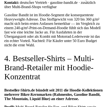
Kontakt:
deutscher Vertrieb · gasoline-bandit.de · zusätzlich
über Multi-Brand-Shops verfügbar
Gasoline Bandit ist im Hoodie-Segment die konsequenteste
Heavyweight-Adresse. Das Stoffgewicht von 320 bis 360 g/m²
macht sich beim ersten Anfassen bemerkbar — im Vergleich zu
einem 240-g/m²-Print-on-Demand-Hoodie fühlt sich das Modell
fast wie eine leichte Jacke an. Für Ausfahrten in der
Übergangszeit oder als Kombi mit Motorrad-Lederweste ist das
ein echter Vorteil. Nachteil: Für Käufer unter 50 Euro Budget
nicht die erste Wahl.
4. Bestseller-Shirts – Multi-
Brand-Retailer mit Hoodie-
Konzentrat
Bestseller-Shirts.de bündelt seit 2011 die Hoodie-Kollektionen
mehrerer Biker-Kernmarken (Rahmenlos, Gasoline Bandit,
The Mountain, Liquid Blue) an einer Adresse.
Profil:
Multi-Brand-Retailer für Fun- und Biker-Shirts sowie