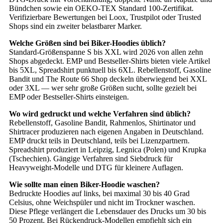
Bündchen sowie ein OEKO-TEX Standard 100-Zertifikat.
Verifizierbare Bewertungen bei Loox, Trustpilot oder Trusted
Shops sind ein zweiter belastbarer Marker.
Welche Größen sind bei Biker-Hoodies üblich?
Standard-Größenspanne S bis XXL wird 2026 von allen zehn
Shops abgedeckt. EMP und Bestseller-Shirts bieten viele Artikel
bis 5XL, Spreadshirt punktuell bis 6XL. Rebellenstoff, Gasoline
Bandit und The Route 66 Shop deckeln überwiegend bei XXL
oder 3XL — wer sehr große Größen sucht, sollte gezielt bei
EMP oder Bestseller-Shirts einsteigen.
Wo wird gedruckt und welche Verfahren sind üblich?
Rebellenstoff, Gasoline Bandit, Rahmenlos, Shirtinator und
Shirtracer produzieren nach eigenen Angaben in Deutschland.
EMP druckt teils in Deutschland, teils bei Lizenzpartnern.
Spreadshirt produziert in Leipzig, Legnica (Polen) und Krupka
(Tschechien). Gängige Verfahren sind Siebdruck für
Heavyweight-Modelle und DTG für kleinere Auflagen.
Wie sollte man einen Biker-Hoodie waschen?
Bedruckte Hoodies auf links, bei maximal 30 bis 40 Grad
Celsius, ohne Weichspüler und nicht im Trockner waschen.
Diese Pflege verlängert die Lebensdauer des Drucks um 30 bis
50 Prozent. Bei Rückendruck-Modellen empfiehlt sich ein