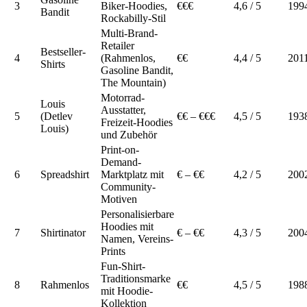
3
Biker-Hoodies,
€€€
4,6 / 5
199
Bandit
Rockabilly-Stil
Multi-Brand-
Retailer
Bestseller-
4
(Rahmenlos,
€€
4,4 / 5
201
Shirts
Gasoline Bandit,
The Mountain)
Motorrad-
Louis
Ausstatter,
5
(Detlev
€€ – €€€
4,5 / 5
193
Freizeit-Hoodies
Louis)
und Zubehör
Print-on-
Demand-
6
Spreadshirt
Marktplatz mit
€ – €€
4,2 / 5
200
Community-
Motiven
Personalisierbare
Hoodies mit
7
Shirtinator
€ – €€
4,3 / 5
200
Namen, Vereins-
Prints
Fun-Shirt-
Traditionsmarke
8
Rahmenlos
€€
4,5 / 5
198
mit Hoodie-
Kollektion