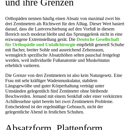
und ihre Grenzen
Orthopäden nennen häufig einen Absatz von maximal zwei bis
drei Zentimetern als Richtwert für den Alltag. Dieser Wert basiert
darauf, dass die Lastverschiebung auf den Vorfuß in diesem
Bereich noch moderat bleibt und das Sprunggelenk nicht in eine
erzwungene Extremstellung gerät. Die
Deutsche Gesellschaft
für Orthopädie und Unfallchirurgie
empfiehlt generell Schuhe
mit flacher, breiter Sohle und ausreichend Zehenraum,
wenngleich spezifische Absatzhöhen selten pauschal festgelegt
werden, weil individuelle Fußanatomie und Muskelstatus
erheblich variieren.
Die Grenze von drei Zentimetern ist also kein Naturgesetz. Eine
Frau mit sehr kräftiger Wadenmuskulatur, stabilem
Längsgewölbe und guter Körperhaltung verträgt unter
Umständen gelegentlich fünf Zentimeter ohne bleibende
Beschwerden. Jemand mit einem Senkfuß oder einer verkürzten
Achillessehne spürt bereits bei zwei Zentimetern Probleme.
Entscheidend ist der regelmäßige Gebrauch, nicht der
gelegentliche Abend in festlichen Schuhen.
Absatzform, Plattenform,