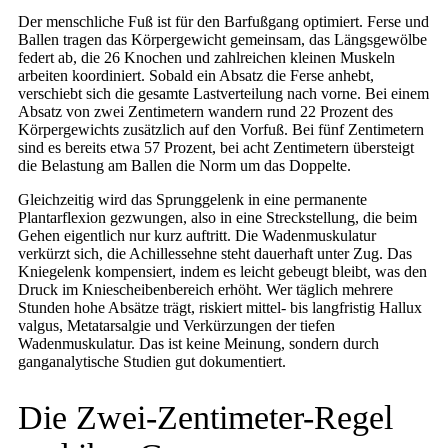
Der menschliche Fuß ist für den Barfußgang optimiert. Ferse und
Ballen tragen das Körpergewicht gemeinsam, das Längsgewölbe
federt ab, die 26 Knochen und zahlreichen kleinen Muskeln
arbeiten koordiniert. Sobald ein Absatz die Ferse anhebt,
verschiebt sich die gesamte Lastverteilung nach vorne. Bei einem
Absatz von zwei Zentimetern wandern rund 22 Prozent des
Körpergewichts zusätzlich auf den Vorfuß. Bei fünf Zentimetern
sind es bereits etwa 57 Prozent, bei acht Zentimetern übersteigt
die Belastung am Ballen die Norm um das Doppelte.
Gleichzeitig wird das Sprunggelenk in eine permanente
Plantarflexion gezwungen, also in eine Streckstellung, die beim
Gehen eigentlich nur kurz auftritt. Die Wadenmuskulatur
verkürzt sich, die Achillessehne steht dauerhaft unter Zug. Das
Kniegelenk kompensiert, indem es leicht gebeugt bleibt, was den
Druck im Kniescheibenbereich erhöht. Wer täglich mehrere
Stunden hohe Absätze trägt, riskiert mittel- bis langfristig Hallux
valgus, Metatarsalgie und Verkürzungen der tiefen
Wadenmuskulatur. Das ist keine Meinung, sondern durch
ganganalytische Studien gut dokumentiert.
Die Zwei-Zentimeter-Regel