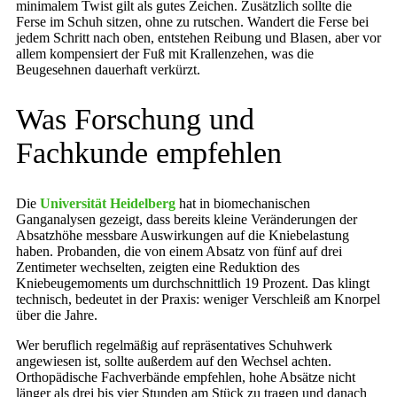
minimalem Twist gilt als gutes Zeichen. Zusätzlich sollte die
Ferse im Schuh sitzen, ohne zu rutschen. Wandert die Ferse bei
jedem Schritt nach oben, entstehen Reibung und Blasen, aber vor
allem kompensiert der Fuß mit Krallenzehen, was die
Beugesehnen dauerhaft verkürzt.
Was Forschung und
Fachkunde empfehlen
Die
Universität Heidelberg
hat in biomechanischen
Ganganalysen gezeigt, dass bereits kleine Veränderungen der
Absatzhöhe messbare Auswirkungen auf die Kniebelastung
haben. Probanden, die von einem Absatz von fünf auf drei
Zentimeter wechselten, zeigten eine Reduktion des
Kniebeugemoments um durchschnittlich 19 Prozent. Das klingt
technisch, bedeutet in der Praxis: weniger Verschleiß am Knorpel
über die Jahre.
Wer beruflich regelmäßig auf repräsentatives Schuhwerk
angewiesen ist, sollte außerdem auf den Wechsel achten.
Orthopädische Fachverbände empfehlen, hohe Absätze nicht
länger als drei bis vier Stunden am Stück zu tragen und danach