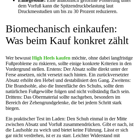
Einlegesohle:
Eine anatomisch geformte Polsterung unter
dem Vorfuß kann die Spitzendruckbelastung laut
Druckmesstudien um bis zu 30 Prozent reduzieren.
Biomechanisch einkaufen:
Was beim Kauf konkret zählt
Wer bewusst
High Heels kaufen
möchte, ohne dabei langfristige
Fußprobleme zu riskieren, sollte einige konkrete Kriterien in den
Vordergrund stellen. Erstens: Der Absatz sollte direkt unter der
Ferse ansetzen, nicht versetzt nach hinten. Ein zurückversetzter
Absatz erhöht den Hebel und destabilisiert den Gang. Zweitens:
Die Brandsohle, also die Innenfläche des Schuhs, sollte dem
natürlichen Fußgewölbe folgen und nicht vollständig flach sein.
Drittens: Das Obermaterial sollte nachgeben, besonders im
Bereich der Zehengrundgelenke, die bei jedem Schritt stark
biegen.
Ein praktischer Test im Laden: Den Schuh einmal in der Mitte
zwischen Absatz und Vorfuß zusammendrücken. Gibt er nach, ist
die Laufsohle zu weich und bietet keine Führung. Lässt er sich
gar nicht verdrehen, ist er zu starr. Leichter Widerstand mit